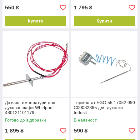
550
1 795
₴
₴
Купити
Купити
Датчик температури для
Термостат EGO 55.17052.090
духової шафи Whirlpool
C00082365 для духовки
480121101179
Indesit
Готово до відправки
В наявності
1 895
590
₴
₴