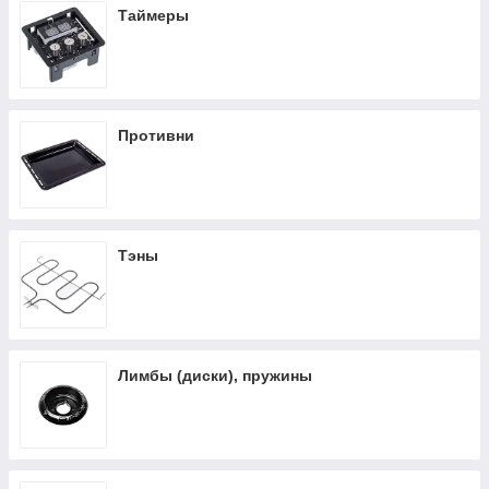
Таймеры
Противни
Тэны
Лимбы (диски), пружины