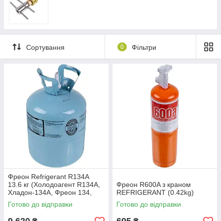
Сортування
0
Фільтри
Фреон Refrigerant R134А
13.6 кг (Холодоагент R134А,
Фреон R600A з краном
Хладон-134А, Фреон 134,
REFRIGERANT (0.42kg)
ДФУ-134А, HFC-134 А)
Готово до відправки
Готово до відправки