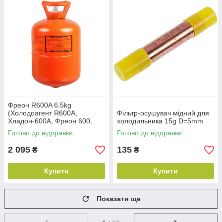
Фреон R600A 6.5kg
(Холодоагент R600A,
Фільтр-осушувач мідний для
Хладон-600A, Фреон 600,
холодильника 15g D=5mm
ДФУ-600A, HFC-600 А)
Готово до відправки
Готово до відправки
2 095
135
₴
₴
Купити
Купити
Показати ще