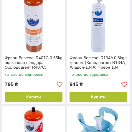
Фреон Bestcool R407C 0.65kg
Фреон Bestcool R134A 0.8kg з
під клапан шредера
краном (Холодоагент R134A,
(Холодоагент R407C,
Хладон-134A, Фреон 134,
Хладон-407C, Фреон 407,
ДФУ-134A, HFC-134 А)
Готово до відправки
Готово до відправки
ДФУ-407C)
795
945
₴
₴
Купити
Купити