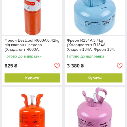
Фреон Bestcool R600A 0.42kg
Фреон R134A 3.4kg
під клапан шредера
(Холодоагент R134A,
(Хладагент R600A,
Хладон-134A, Фреон 134,
Хладон-600A, Фреон 600,
ДФУ-134A, HFC-134 А)
Готово до відправки
Готово до відправки
ДФУ-600A)
625
3 380
₴
₴
Купити
Купити