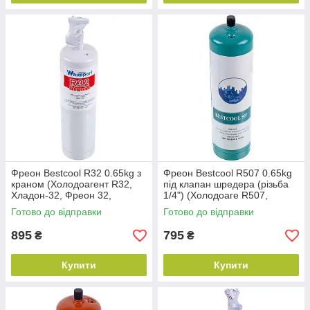
Фреон Bestcool R32 0.65kg з
Фреон Bestcool R507 0.65kg
краном (Холодоагент R32,
під клапан шредера (різьба
Хладон-32, Фреон 32,
1/4") (Холодоаге R507,
ДФУ-32, HFC-32)
Хладон-507, Фреон 507)
Готово до відправки
Готово до відправки
895
795
₴
₴
Купити
Купити