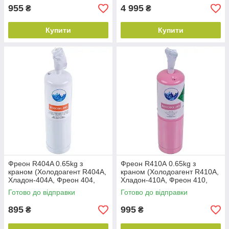
955
4 995
₴
₴
Купити
Купити
Фреон R404A 0.65kg з
Фреон R410А 0.65kg з
краном (Холодоагент R404A,
краном (Холодоагент R410А,
Хладон-404A, Фреон 404,
Хладон-410А, Фреон 410,
ДФУ-404A, HFC-404 А)
ДФУ-410А, HFC-410 А)
Готово до відправки
Готово до відправки
895
995
₴
₴