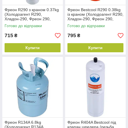
Фреон R290 з краном 0.37kg
Фреон Bestcool R290 0.38kg
(Холодоагент R290,
із краном (Холодоагент R290,
Хладон-290, Фреон 290,
Хладон-290, Фреон 290,
ДФУ-290, HFC-290)
ДФУ-290, HFC-290)
Готово до відправки
Готово до відправки
715
795
₴
₴
Купити
Купити
Фреон R134A 6.8kg
Фреон R404A Bestcool під
(Холодоагент R134A,
клапан шредера (резьба