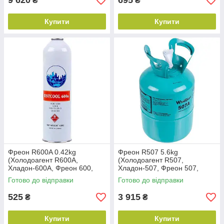
9 620
695
₴
₴
Купити
Купити
Фреон R600A 0.42kg
Фреон R507 5.6kg
(Холодоагент R600A,
(Холодоагент R507,
Хладон-600A, Фреон 600,
Хладон-507, Фреон 507,
ДФУ-600A, HFC-600 А)
ДФУ-507, HFC-507)
Готово до відправки
Готово до відправки
525
3 915
₴
₴
Купити
Купити