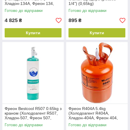
Хладон-134A, Фреон 134,
1/4") (0,65kg)
ДФУ-134A, HFC-134 А)
Готово до відправки
Готово до відправки
4 825
895
₴
₴
Купити
Купити
Фреон Bestcool R507 0.65kg з
Фреон R404A 5.4kg
краном (Холодоагент R507,
(Холодоагент R404A,
Хладон-507, Фреон 507,
Хладон-404A, Фреон 404,
ДФУ-507, HFC-507)
ДФУ-404A, HFC-404 А)
Готово до відправки
Готово до відправки