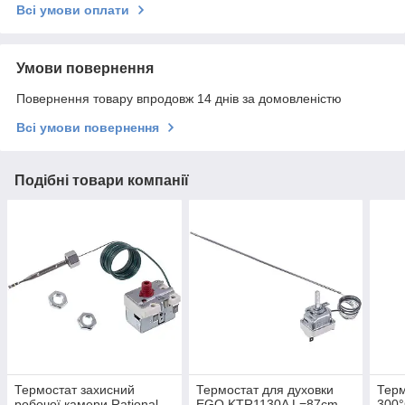
Всі умови оплати
Умови повернення
Повернення товару впродовж 14 днів за домовленістю
Всі умови повернення
Подібні товари компанії
Термостат захисний
Термостат для духовки
Терм
робочої камери Rational
EGO KTR1130A L=87cm
300°