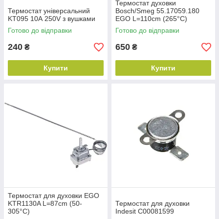
Термостат духовки
Термостат універсальний
Bosch/Smeg 55.17059.180
KT095 10А 250V з вушками
EGO L=110cm (265°C)
Готово до відправки
Готово до відправки
240
650
₴
₴
Купити
Купити
Термостат для духовки EGO
KTR1130A L=87cm (50-
Термостат для духовки
305°C)
Indesit C00081599