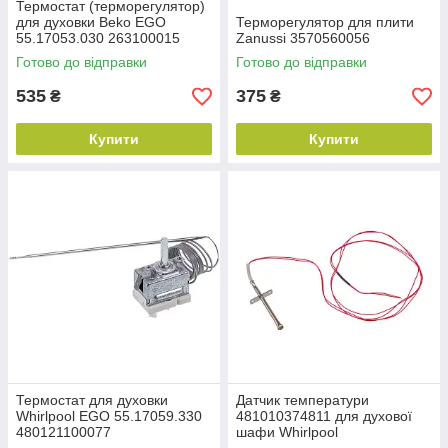
Термостат (терморегулятор)
для духовки Beko EGO
Терморегулятор для плити
55.17053.030 263100015
Zanussi 3570560056
Готово до відправки
Готово до відправки
535
375
₴
₴
Купити
Купити
Термостат для духовки
Датчик температури
Whirlpool EGO 55.17059.330
481010374811 для духової
480121100077
шафи Whirlpool