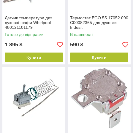
Датчик температури для
Термостат EGO 55.17052.090
духової шафи Whirlpool
C00082365 для духовки
480121101179
Indesit
Готово до відправки
В наявності
1 895
590
₴
₴
Купити
Купити