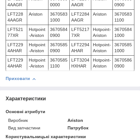
4AAGR
0000
AAGR
0900
LFT228
Ariston
3670583
LFT2284
Ariston
3670583
4AAGR
1000
AAGR
1100
LFT521
Hotpoint
3670584
LFT5217
Hotpoint-
3670584
77XR
-Ariston
0900
7XR
Ariston
1000
LFT229
Hotpoint
3670585
LFT2294
Hotpoint-
3670585
4AHAR
-Ariston
0900
AHAR
Ariston
1000
LFT229
Hotpoint
3670585
LFT3204
Hotpoint-
3670586
4AHAR
-Ariston
1100
HXHAR
Ariston
0900
Приховати
Характеристики
Основні атрибути
Виробник
Ariston
Вид запчастини
Патрубок
Користувальницькі характеристики