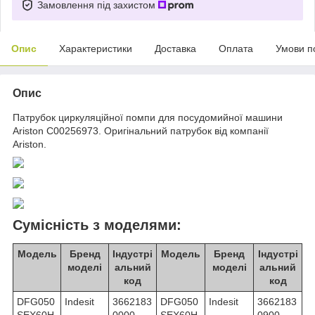
Замовлення під захистом
Опис
Характеристики
Доставка
Оплата
Умови п
Опис
Патрубок циркуляційної помпи для посудомийної машини
Ariston C00256973. Оригінальний патрубок від компанії
Ariston.
Сумісність з моделями:
Модель
Бренд
Індустрі
Модель
Бренд
Індустрі
моделі
альний
моделі
альний
код
код
DFG050
Indesit
3662183
DFG050
Indesit
3662183