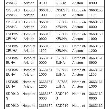
28AHA
-Ariston
0100
28AHA
Ariston
0900
CISLST3
Hotpoint
3663155
CISLST3
Hotpoint-
3663155
28AHA
-Ariston
1000
28AHA
Ariston
1100
CISLST3
Hotpoint
3663155
LSF835
Hotpoint-
3663159
28AHA
-Ariston
1200
XEUHA
Ariston
0000
LSF835
Hotpoint
3663159
LSF835
Hotpoint-
3663159
XEUHA
-Ariston
0900
XEUHA
Ariston
1000
LSF835
Hotpoint
3663159
LSF835
Hotpoint-
3663159
XEUHA
-Ariston
1100
XEUHA
Ariston
1200
LSF835
Hotpoint
3663161
LSF835
Hotpoint-
3663161
EUHA
-Ariston
0000
EUHA
Ariston
0900
LSF835
Hotpoint
3663161
LSF835
Hotpoint-
3663161
EUHA
-Ariston
1000
EUHA
Ariston
1100
LSF835
Hotpoint
3663161
LSF835
Hotpoint-
3663161
EUHA
-Ariston
1200
EUHA
Ariston
1300
SDD910
Hotpoint
3663162
SDD910
Hotpoint
3663162
G
0000
G
0900
SDD910
Hotpoint
3663162
SDD910
Hotpoint
3663162