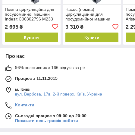
Помпа циркуляційна для
Насос (помпа)
Помп
посудомийної машини
циркуляційний для
пос
Indesit C00302796 M233
посудомийної машини
Aris
60W 0.5A
Ariston C00302796
2 695
3 310
2 2
₴
₴
Купити
Купити
Про нас
96% позитивних з 166 відгуків за рік
Працює з 11.11.2015
м. Київ
вул. Вербова, 17в, 2-й поверх, Київ, Україна
Контакти
Сьогодні працює з 09:00 до 20:00
Показати весь графік роботи