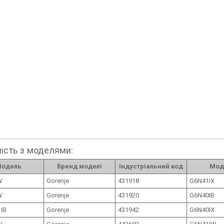
ість з моделями:
одель
Бренд моделі
Індустріальний код
Мод
W
Gorenje
431918
G6N41IX
W
Gorenje
431920
G6N40IB
IB
Gorenje
431942
G6N40IX