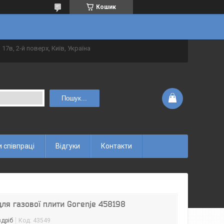
Кошик
 17в, 2-й поверх, Київ, Україна
Пошук...
 співпраці
Відгуки
Контакти
ля газової плити Gorenje 458198
здріб
Код:
43549