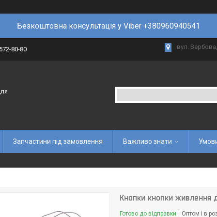
Безкоштовна консультація у Viber +380960940541
вул. Вербова,
 572-80-80
для
Запчастини під замовлення
Важливо знати
Умови
Кнопки кнопки живлення д
Готово до відправки
Оптом і в ро