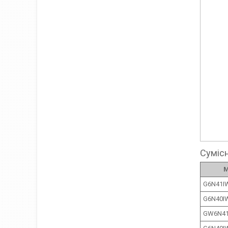
Сумісн
М
G6N41I
G6N40I
GW6N41