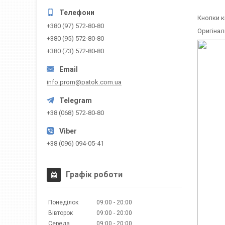
Кнопки к
+380 (97) 572-80-80
Оригіналь
+380 (95) 572-80-80
+380 (73) 572-80-80
info.prom@patok.com.ua
+38 (068) 572-80-80
+38 (096) 094-05-41
Графік роботи
Понеділок
09:00
20:00
Вівторок
09:00
20:00
Середа
09:00
20:00