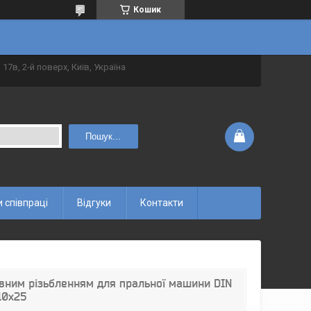
Кошик
 17в, 2-й поверх, Київ, Україна
Пошук...
 співпраці
Відгуки
Контакти
овним різьбленням для пральної машини DIN
10x25