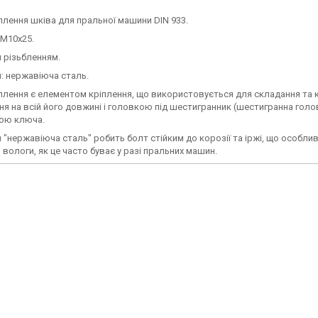
плення шківа для пральної машини DIN 933.
 M10x25.
 різьбленням.
: нержавіюча сталь.
плення є елементом кріплення, що використовується для складання та 
ня на всій його довжині і головкою під шестигранник (шестигранна голо
ою ключа.
 "нержавіюча сталь" робить болт стійким до корозії та іржі, що особл
 вологи, як це часто буває у разі пральних машин.