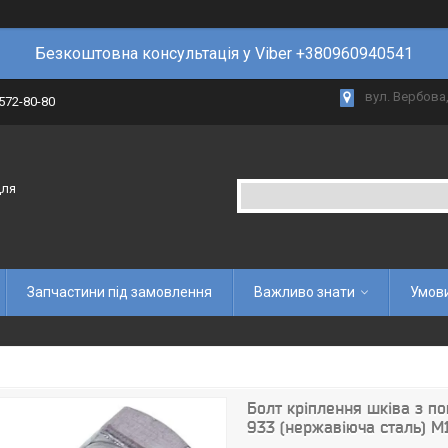
Безкоштовна консультація у Viber +380960940541
вул. Вербова,
 572-80-80
для
Запчастини під замовлення
Важливо знати
Умови
Болт кріплення шківа з п
933 (нержавіюча сталь) M