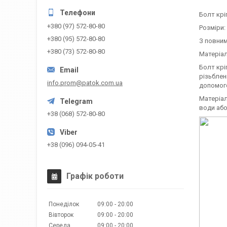
Болт крі
+380 (97) 572-80-80
Розміри:
+380 (95) 572-80-80
З повним
+380 (73) 572-80-80
Матеріал
Болт крі
різьблен
info.prom@patok.com.ua
допомог
Матеріал
води або
+38 (068) 572-80-80
+38 (096) 094-05-41
Графік роботи
Понеділок
09:00
20:00
Вівторок
09:00
20:00
Середа
09:00
20:00