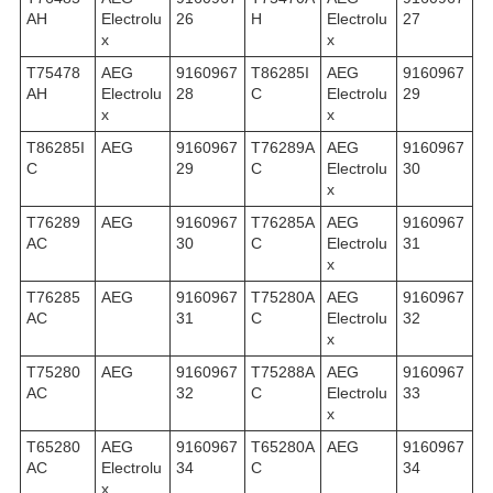
AH
Electrolu
26
H
Electrolu
27
x
x
T75478
AEG
9160967
T86285I
AEG
9160967
AH
Electrolu
28
C
Electrolu
29
x
x
T86285I
AEG
9160967
T76289A
AEG
9160967
C
29
C
Electrolu
30
x
T76289
AEG
9160967
T76285A
AEG
9160967
AC
30
C
Electrolu
31
x
T76285
AEG
9160967
T75280A
AEG
9160967
AC
31
C
Electrolu
32
x
T75280
AEG
9160967
T75288A
AEG
9160967
AC
32
C
Electrolu
33
x
T65280
AEG
9160967
T65280A
AEG
9160967
AC
Electrolu
34
C
34
x