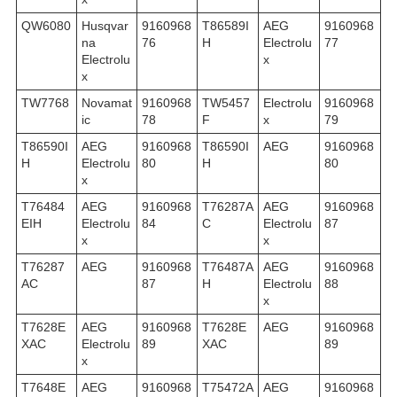
QW6080
Husqvar
9160968
T86589I
AEG
9160968
na
76
H
Electrolu
77
Electrolu
x
x
TW7768
Novamat
9160968
TW5457
Electrolu
9160968
ic
78
F
x
79
T86590I
AEG
9160968
T86590I
AEG
9160968
H
Electrolu
80
H
80
x
T76484
AEG
9160968
T76287A
AEG
9160968
EIH
Electrolu
84
C
Electrolu
87
x
x
T76287
AEG
9160968
T76487A
AEG
9160968
AC
87
H
Electrolu
88
x
T7628E
AEG
9160968
T7628E
AEG
9160968
XAC
Electrolu
89
XAC
89
x
T7648E
AEG
9160968
T75472A
AEG
9160968