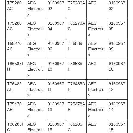
T75280
AEG
9160967
T75280A
AEG
9160967
AC
Electrolu
02
C
02
x
T75280
AEG
9160967
T65270A
AEG
9160967
AC
Electrolu
04
C
Electrolu
05
x
x
T65270
AEG
9160967
T86589I
AEG
9160967
AC
Electrolu
06
H
Electrolu
09
x
x
T86585I
AEG
9160967
T86585I
AEG
9160967
H
Electrolu
10
H
10
x
T76489
AEG
9160967
T76485A
AEG
9160967
AH
Electrolu
11
H
Electrolu
12
x
x
T75470
AEG
9160967
T75478A
AEG
9160967
AH
Electrolu
13
H
Electrolu
14
x
x
T86285I
AEG
9160967
T86285I
AEG
9160967
C
Electrolu
15
C
15