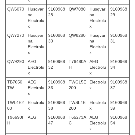
x
QW6070
Husqvar
9160968
QW7080
Husqvar
9160968
na
28
na
29
Electrolu
Electrolu
x
x
QW7270
Husqvar
9160968
QW8280
Husqvar
9160968
na
30
na
31
Electrolu
Electrolu
x
x
QW9290
AEG
9160968
T76480A
AEG
9160968
Electrolu
32
H
Electrolu
34
x
x
TB7050
AEG
9160968
TWGL5E
Electrolu
9160968
TW
Electrolu
36
200
x
37
x
TWL4E2
Electrolu
9160968
TWSL4E
Electrolu
9160968
00
x
38
200
x
39
T96690I
AEG
9160968
T65273A
AEG
9160968
H
47
C
Electrolu
54
x