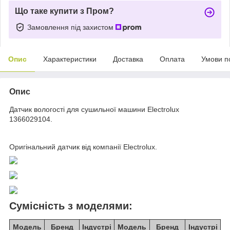
Що таке купити з Пром?
Замовлення під захистом
Опис
Характеристики
Доставка
Оплата
Умови п
Опис
Датчик вологості для сушильної машини Electrolux
1366029104.
Оригінальний датчик від компанії Electrolux.
Сумісність з моделями:
Модель
Бренд
Індустрі
Модель
Бренд
Індустрі