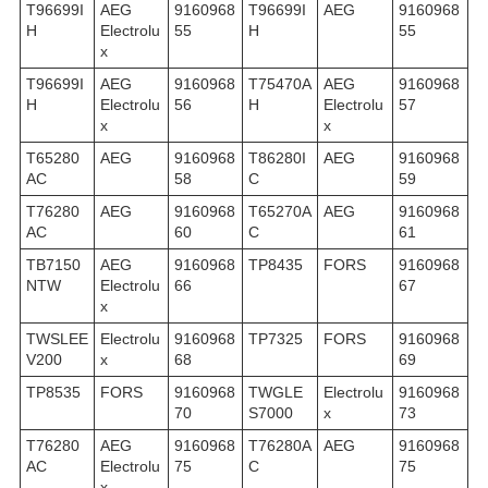
T96699I
AEG
9160968
T96699I
AEG
9160968
H
Electrolu
55
H
55
x
T96699I
AEG
9160968
T75470A
AEG
9160968
H
Electrolu
56
H
Electrolu
57
x
x
T65280
AEG
9160968
T86280I
AEG
9160968
AC
58
C
59
T76280
AEG
9160968
T65270A
AEG
9160968
AC
60
C
61
TB7150
AEG
9160968
TP8435
FORS
9160968
NTW
Electrolu
66
67
x
TWSLEE
Electrolu
9160968
TP7325
FORS
9160968
V200
x
68
69
TP8535
FORS
9160968
TWGLE
Electrolu
9160968
70
S7000
x
73
T76280
AEG
9160968
T76280A
AEG
9160968
AC
Electrolu
75
C
75
x