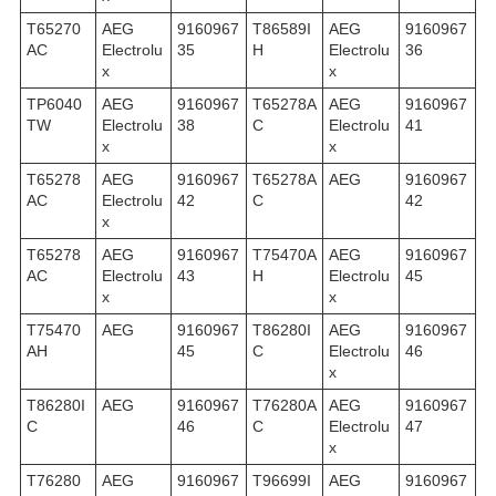
T65270
AEG
9160967
T86589I
AEG
9160967
AC
Electrolu
35
H
Electrolu
36
x
x
TP6040
AEG
9160967
T65278A
AEG
9160967
TW
Electrolu
38
C
Electrolu
41
x
x
T65278
AEG
9160967
T65278A
AEG
9160967
AC
Electrolu
42
C
42
x
T65278
AEG
9160967
T75470A
AEG
9160967
AC
Electrolu
43
H
Electrolu
45
x
x
T75470
AEG
9160967
T86280I
AEG
9160967
AH
45
C
Electrolu
46
x
T86280I
AEG
9160967
T76280A
AEG
9160967
C
46
C
Electrolu
47
x
T76280
AEG
9160967
T96699I
AEG
9160967