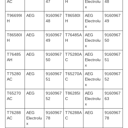
AC
47
H
Electrolu
48
x
T96699I
AEG
9160967
T86580I
AEG
9160967
H
48
H
Electrolu
49
x
T86580I
AEG
9160967
T76485A
AEG
9160967
H
49
H
Electrolu
50
x
T76485
AEG
9160967
T75280A
AEG
9160967
AH
50
C
Electrolu
51
x
T75280
AEG
9160967
T65270A
AEG
9160967
AC
51
C
Electrolu
52
x
T65270
AEG
9160967
T86285I
AEG
9160967
AC
52
C
Electrolu
63
x
T76288
AEG
9160967
T76288A
AEG
9160967
AC
Electrolu
78
C
78
x