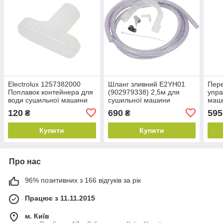
Electrolux 1257382000
Шланг зливний E2YH01
Пере
Поплавок контейнера для
(902979338) 2,5м для
упра
води сушильної машини
сушильної машини
маши
Electrolux
140
120
690
595
₴
₴
Купити
Купити
Про нас
96% позитивних з 166 відгуків за рік
Працює з 11.11.2015
м. Київ