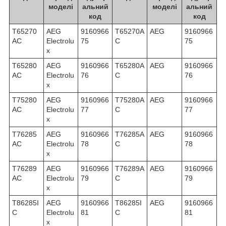
моделі
альний
моделі
альний
код
код
T65270
AEG
9160966
T65270A
AEG
9160966
AC
Electrolu
75
C
75
x
T65280
AEG
9160966
T65280A
AEG
9160966
AC
Electrolu
76
C
76
x
T75280
AEG
9160966
T75280A
AEG
9160966
AC
Electrolu
77
C
77
x
T76285
AEG
9160966
T76285A
AEG
9160966
AC
Electrolu
78
C
78
x
T76289
AEG
9160966
T76289A
AEG
9160966
AC
Electrolu
79
C
79
x
T86285I
AEG
9160966
T86285I
AEG
9160966
C
Electrolu
81
C
81
x