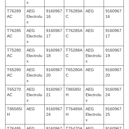
x
T76289
AEG
9160967
T76289A
AEG
9160967
AC
Electrolu
16
C
16
x
T76285
AEG
9160967
T76285A
AEG
9160967
AC
Electrolu
17
C
17
x
T75280
AEG
9160967
T75288A
AEG
9160967
AC
Electrolu
18
C
Electrolu
19
x
x
T65280
AEG
9160967
T65280A
AEG
9160967
AC
Electrolu
20
C
20
x
T65270
AEG
9160967
T86585I
AEG
9160967
AC
Electrolu
21
H
Electrolu
24
x
x
T86585I
AEG
9160967
T76489A
AEG
9160967
H
24
H
Electrolu
25
x
T76485
AEG
9160967
T75470A
AEG
9160967