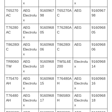
x
x
T65270
AEG
9160967
T65270A
AEG
9160967
AC
Electrolu
98
C
98
x
T76280
AEG
9160968
T76280A
AEG
9160968
AC
Electrolu
05
C
05
x
T86280I
AEG
9160968
T86280I
AEG
9160968
C
Electrolu
06
C
06
x
TR8060
AEG
9160968
TWSL6E
Electrolu
9160968
TW
Electrolu
10
200
x
14
x
T75470
AEG
9160968
T76480A
AEG
9160968
AH
Electrolu
15
H
Electrolu
16
x
x
T76480
AEG
9160968
T86580I
AEG
9160968
AH
Electrolu
17
H
Electrolu
18
x
x