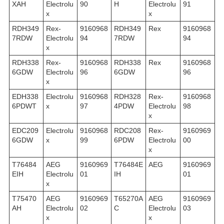
XAH
Electrolu
90
H
Electrolu
91
x
x
RDH349
Rex-
9160968
RDH349
Rex
9160968
7RDW
Electrolu
94
7RDW
94
x
RDH338
Rex-
9160968
RDH338
Rex
9160968
6GDW
Electrolu
96
6GDW
96
x
EDH338
Electrolu
9160968
RDH328
Rex-
9160968
6PDWT
x
97
4PDW
Electrolu
98
x
EDC209
Electrolu
9160968
RDC208
Rex-
9160969
6GDW
x
99
6PDW
Electrolu
00
x
T76484
AEG
9160969
T76484E
AEG
9160969
EIH
Electrolu
01
IH
01
x
T75470
AEG
9160969
T65270A
AEG
9160969
AH
Electrolu
02
C
Electrolu
03
x
x