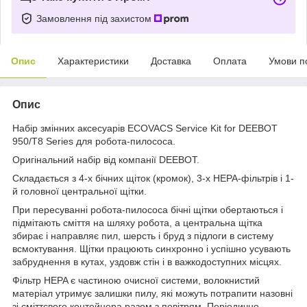
Замовлення під захистом
Опис
Характеристики
Доставка
Оплата
Умови п
Опис
Набір змінних аксесуарів ECOVACS Service Kit for DEEBOT
950/T8 Series для робота-пилососа.
Оригінальний набір від компанії DEEBOT.
Складається з 4-х бічних щіток (кромок), 3-х HEPA-фільтрів і 1-
й головної центральної щітки.
При пересуванні робота-пилососа бічні щітки обертаються і
підмітають сміття на шляху робота, а центральна щітка
збирає і направляє пил, шерсть і бруд з підлоги в систему
всмоктування. Щітки працюють синхронно і успішно усувають
забруднення в кутах, уздовж стін і в важкодоступних місцях.
Фільтр HEPA є частиною очисної системи, волокнистий
матеріал утримує залишки пилу, які можуть потрапити назовні
зі сміттєвого контейнера разом з повітрям. Періодично