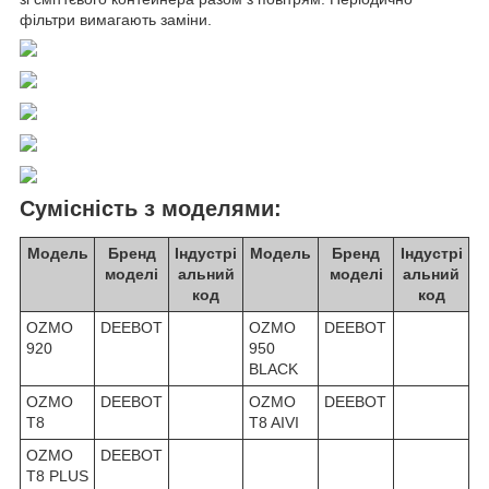
фільтри вимагають заміни.
Сумісність з моделями:
Модель
Бренд
Індустрі
Модель
Бренд
Індустрі
моделі
альний
моделі
альний
код
код
OZMO
DEEBOT
OZMO
DEEBOT
920
950
BLACK
OZMO
DEEBOT
OZMO
DEEBOT
T8
T8 AIVI
OZMO
DEEBOT
T8 PLUS