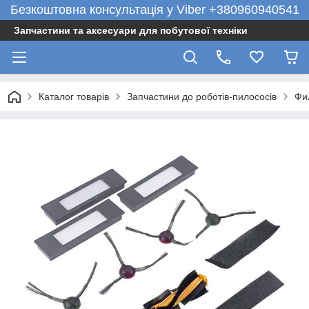
Безкоштовна консультація у Viber +380960940541
Запчастини та аксесуари для побутової техніки
Каталог товарів
Запчастини до роботів-пилососів
Фи