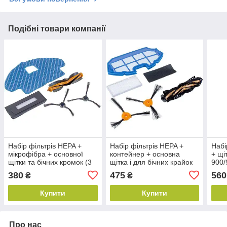
Подібні товари компанії
Набір фільтрів HEPA +
Набір фільтрів HEPA +
Набі
мікрофібра + основної
контейнер + основна
+ щі
щітки та бічних кромок (3
щітка і для бічних крайок
900/
шт.) для пилососа 930
(3 шт.) для пилососа
DEE
380
475
560
₴
₴
DEEBOT
DEEBOT
Купити
Купити
Про нас