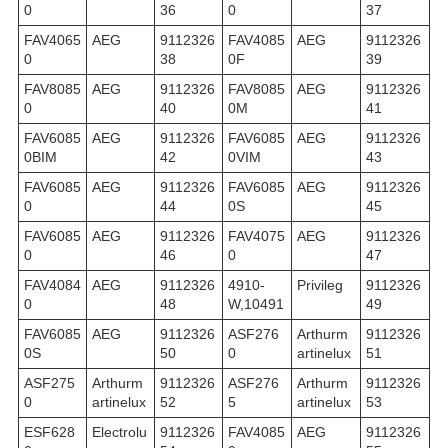
0
36
0
37
FAV4065
AEG
9112326
FAV4085
AEG
9112326
0
38
0F
39
FAV8085
AEG
9112326
FAV8085
AEG
9112326
0
40
0M
41
FAV6085
AEG
9112326
FAV6085
AEG
9112326
0BIM
42
0VIM
43
FAV6085
AEG
9112326
FAV6085
AEG
9112326
0
44
0S
45
FAV6085
AEG
9112326
FAV4075
AEG
9112326
0
46
0
47
FAV4084
AEG
9112326
4910-
Privileg
9112326
0
48
W,10491
49
FAV6085
AEG
9112326
ASF276
Arthurm
9112326
0S
50
0
artinelux
51
ASF275
Arthurm
9112326
ASF276
Arthurm
9112326
0
artinelux
52
5
artinelux
53
ESF628
Electrolu
9112326
FAV4085
AEG
9112326