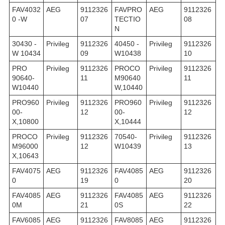
FAV4032
AEG
9112326
FAVPRO
AEG
9112326
0 -W
07
TECTIO
08
N
30430 -
Privileg
9112326
40450 -
Privileg
9112326
W 10434
09
W10438
10
PRO
Privileg
9112326
PROCO
Privileg
9112326
90640-
11
M90640
11
W10440
W,10440
PRO960
Privileg
9112326
PRO960
Privileg
9112326
00-
12
00-
12
X,10800
X,10444
PROCO
Privileg
9112326
70540-
Privileg
9112326
M96000
12
W10439
13
X,10643
FAV4075
AEG
9112326
FAV4085
AEG
9112326
0
19
0
20
FAV4085
AEG
9112326
FAV4085
AEG
9112326
0M
21
0S
22
FAV6085
AEG
9112326
FAV8085
AEG
9112326