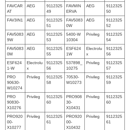
FAVCAR
AEG
9112325
FAVMIN
AEG
9112325
AT
49
ERVA
50
FAV3IN1
AEG
9112325
FAV5083
AEG
9112325
51
0W
52
FAV5083
AEG
9112325
5400-W
Privileg
9112325
9W
53
10304
54
FAV5083
AEG
9112325
ESF624
Electrolu
9112325
0M
55
1W
x
56
ESF624
Electrolu
9112325
537898_
Privileg
9112325
1-W
x
56
10275
57
PRO
Privileg
9112325
70530-
Privileg
9112325
90630-
58
W10273
59
W10274
PRO
Privileg
9112325
PRO908
Privileg
9112325
90830-
60
30-
60
X10276
X10431
PRO920
Privileg
9112325
PRO920
Privileg
9112325
00-
61
00-
61
X10277
X10432