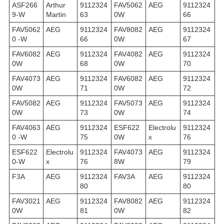
ASF266
Arthur
9112324
FAV5062
AEG
9112324
9-W
Martin
63
0W
66
FAV5062
AEG
9112324
FAV8082
AEG
9112324
0 -W
66
0W
67
FAV6082
AEG
9112324
FAV4082
AEG
9112324
0W
68
0W
70
FAV4073
AEG
9112324
FAV6082
AEG
9112324
0W
71
0W
72
FAV5082
AEG
9112324
FAV5073
AEG
9112324
0W
73
0W
74
FAV4063
AEG
9112324
ESF622
Electrolu
9112324
0 -W
75
0W
x
76
ESF622
Electrolu
9112324
FAV4073
AEG
9112324
0-W
x
76
8W
79
F3A
AEG
9112324
FAV3A
AEG
9112324
80
80
FAV3021
AEG
9112324
FAV8082
AEG
9112324
0W
81
0W
82