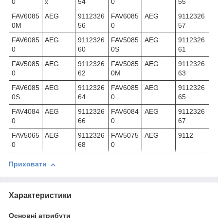
0
x
54
0
55
FAV6085
AEG
9112326
FAV6085
AEG
9112326
0M
56
0
57
FAV6085
AEG
9112326
FAV5085
AEG
9112326
0
60
0S
61
FAV5085
AEG
9112326
FAV5085
AEG
9112326
0
62
0M
63
FAV6085
AEG
9112326
FAV6085
AEG
9112326
0S
64
0
65
FAV4084
AEG
9112326
FAV6084
AEG
9112326
0
66
0
67
FAV5065
AEG
9112326
FAV5075
AEG
9112
0
68
0
Приховати
Характеристики
Основні атрибути