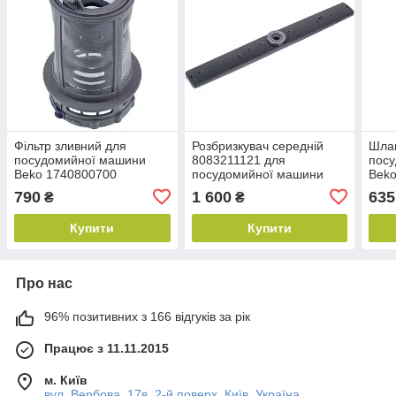
Фільтр зливний для
Розбризкувач середній
Шлан
посудомийної машини
8083211121 для
пос
Beko 1740800700
посудомийної машини
Bek
AEG
790
1 600
635
₴
₴
Купити
Купити
Про нас
96% позитивних з 166 відгуків за рік
Працює з 11.11.2015
м. Київ
вул. Вербова, 17в, 2-й поверх, Київ, Україна