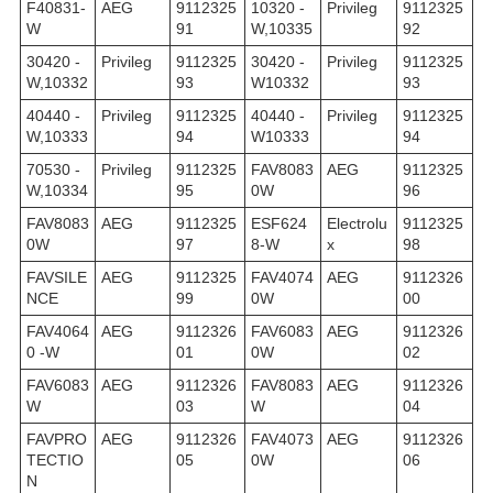
F40831-
AEG
9112325
10320 -
Privileg
9112325
W
91
W,10335
92
30420 -
Privileg
9112325
30420 -
Privileg
9112325
W,10332
93
W10332
93
40440 -
Privileg
9112325
40440 -
Privileg
9112325
W,10333
94
W10333
94
70530 -
Privileg
9112325
FAV8083
AEG
9112325
W,10334
95
0W
96
FAV8083
AEG
9112325
ESF624
Electrolu
9112325
0W
97
8-W
x
98
FAVSILE
AEG
9112325
FAV4074
AEG
9112326
NCE
99
0W
00
FAV4064
AEG
9112326
FAV6083
AEG
9112326
0 -W
01
0W
02
FAV6083
AEG
9112326
FAV8083
AEG
9112326
W
03
W
04
FAVPRO
AEG
9112326
FAV4073
AEG
9112326
TECTIO
05
0W
06
N