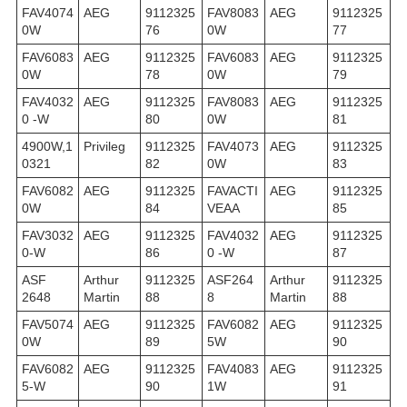
FAV4074
AEG
9112325
FAV8083
AEG
9112325
0W
76
0W
77
FAV6083
AEG
9112325
FAV6083
AEG
9112325
0W
78
0W
79
FAV4032
AEG
9112325
FAV8083
AEG
9112325
0 -W
80
0W
81
4900W,1
Privileg
9112325
FAV4073
AEG
9112325
0321
82
0W
83
FAV6082
AEG
9112325
FAVACTI
AEG
9112325
0W
84
VEAA
85
FAV3032
AEG
9112325
FAV4032
AEG
9112325
0-W
86
0 -W
87
ASF
Arthur
9112325
ASF264
Arthur
9112325
2648
Martin
88
8
Martin
88
FAV5074
AEG
9112325
FAV6082
AEG
9112325
0W
89
5W
90
FAV6082
AEG
9112325
FAV4083
AEG
9112325
5-W
90
1W
91