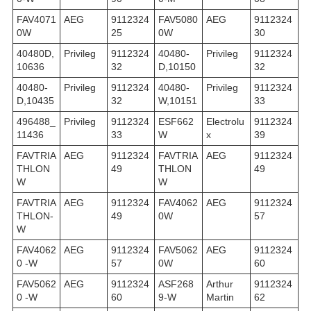
FAV4071
AEG
9112324
FAV5080
AEG
9112324
0W
25
0W
30
40480D,
Privileg
9112324
40480-
Privileg
9112324
10636
32
D,10150
32
40480-
Privileg
9112324
40480-
Privileg
9112324
D,10435
32
W,10151
33
496488_
Privileg
9112324
ESF662
Electrolu
9112324
11436
33
W
x
39
FAVTRIA
AEG
9112324
FAVTRIA
AEG
9112324
THLON
49
THLON
49
W
W
FAVTRIA
AEG
9112324
FAV4062
AEG
9112324
THLON-
49
0W
57
W
FAV4062
AEG
9112324
FAV5062
AEG
9112324
0 -W
57
0W
60
FAV5062
AEG
9112324
ASF268
Arthur
9112324
0 -W
60
9-W
Martin
62