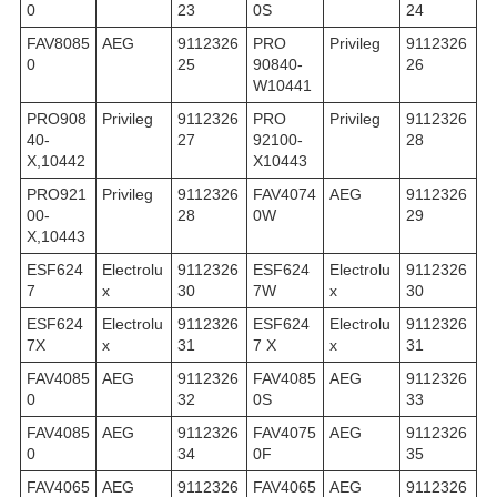
0
23
0S
24
FAV8085
AEG
9112326
PRO
Privileg
9112326
0
25
90840-
26
W10441
PRO908
Privileg
9112326
PRO
Privileg
9112326
40-
27
92100-
28
X,10442
X10443
PRO921
Privileg
9112326
FAV4074
AEG
9112326
00-
28
0W
29
X,10443
ESF624
Electrolu
9112326
ESF624
Electrolu
9112326
7
x
30
7W
x
30
ESF624
Electrolu
9112326
ESF624
Electrolu
9112326
7X
x
31
7 X
x
31
FAV4085
AEG
9112326
FAV4085
AEG
9112326
0
32
0S
33
FAV4085
AEG
9112326
FAV4075
AEG
9112326
0
34
0F
35
FAV4065
AEG
9112326
FAV4065
AEG
9112326