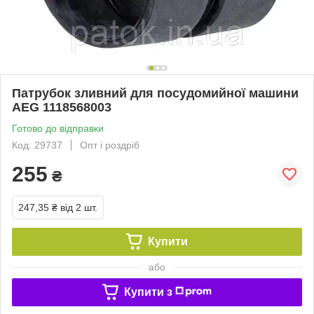
Патрубок зливний для посудомийної машини
AEG 1118568003
Готово до відправки
Код: 29737
Опт і роздріб
255
₴
247,35 ₴
від 2 шт.
Купити
або
Купити з