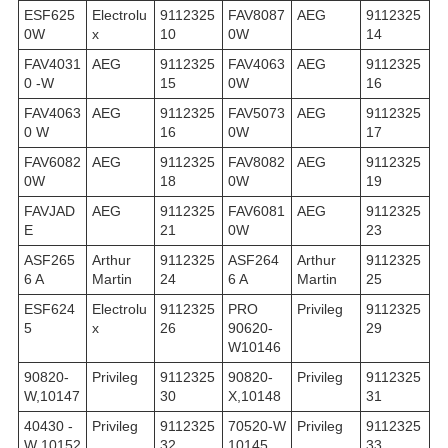
ESF625
Electrolu
9112325
FAV8087
AEG
9112325
0W
x
10
0W
14
FAV4031
AEG
9112325
FAV4063
AEG
9112325
0 -W
15
0W
16
FAV4063
AEG
9112325
FAV5073
AEG
9112325
0 W
16
0W
17
FAV6082
AEG
9112325
FAV8082
AEG
9112325
0W
18
0W
19
FAVJAD
AEG
9112325
FAV6081
AEG
9112325
E
21
0W
23
ASF265
Arthur
9112325
ASF264
Arthur
9112325
6 A
Martin
24
6 A
Martin
25
ESF624
Electrolu
9112325
PRO
Privileg
9112325
5
x
26
90620-
29
W10146
90820-
Privileg
9112325
90820-
Privileg
9112325
W,10147
30
X,10148
31
40430 -
Privileg
9112325
70520-W
Privileg
9112325
W 10152
32
10145
33