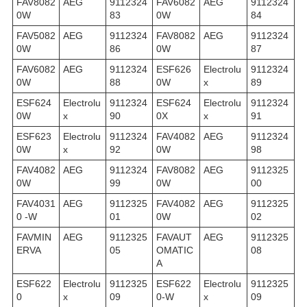
FAV8082
AEG
9112324
FAV6082
AEG
9112324
0W
83
0W
84
FAV5082
AEG
9112324
FAV8082
AEG
9112324
0W
86
0W
87
FAV6082
AEG
9112324
ESF626
Electrolu
9112324
0W
88
0W
x
89
ESF624
Electrolu
9112324
ESF624
Electrolu
9112324
0W
x
90
0X
x
91
ESF623
Electrolu
9112324
FAV4082
AEG
9112324
0W
x
92
0W
98
FAV4082
AEG
9112324
FAV8082
AEG
9112325
0W
99
0W
00
FAV4031
AEG
9112325
FAV4082
AEG
9112325
0 -W
01
0W
02
FAVMIN
AEG
9112325
FAVAUT
AEG
9112325
ERVA
05
OMATIC
08
A
ESF622
Electrolu
9112325
ESF622
Electrolu
9112325
0
x
09
0-W
x
09