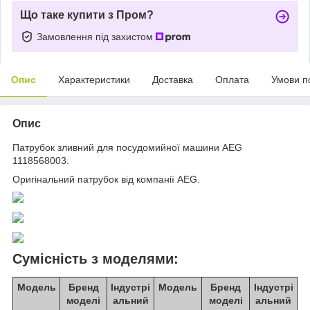
Що таке купити з Пром?
Замовлення під захистом
Опис
Характеристики
Доставка
Оплата
Умови п
Опис
Патрубок зливний для посудомийної машини AEG
1118568003.
Оригінальний патрубок від компанії AEG.
Сумісність з моделями:
Модель
Бренд
Індустрі
Модель
Бренд
Індустрі
моделі
альний
моделі
альний