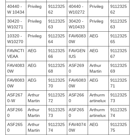
40440 -
Privileg
9112325
40440 -
Privileg
9112325
W 10434
62
W10272
62
30420 -
Privileg
9112325
30420 -
Privileg
9112325
W10271
63
W10433
63
10320 -
Privileg
9112325
FAV6083
AEG
9112325
W10270
64
0W
65
FAVACTI
AEG
9112325
FAVGEN
AEG
9112325
VEAA
66
IUS
67
FAV4083
AEG
9112325
ASF269
Arthur
9112325
0W
68
0
Martin
69
FAV8083
AEG
9112325
FAV6083
AEG
9112325
0W
70
0W
71
ASF267
Arthur
9112325
ASF266
Arthurm
9112325
0-W
Martin
72
0
artinelux
73
ASF266
Arthur
9112325
ASF265
Arthurm
9112325
0
Martin
73
0
artinelux
74
ASF265
Arthur
9112325
FAV4074
AEG
9112325
0
Martin
74
0W
75