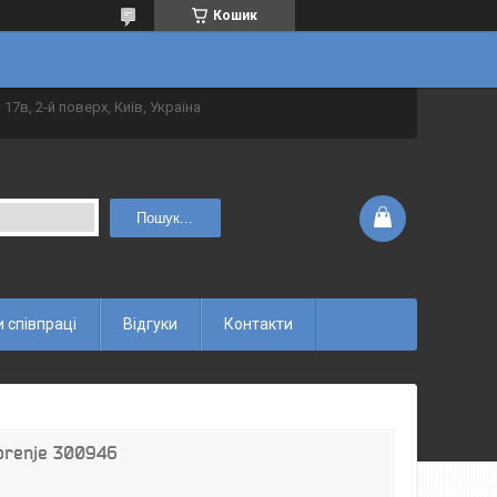
Кошик
 17в, 2-й поверх, Київ, Україна
Пошук...
 співпраці
Відгуки
Контакти
Gorenje 300946