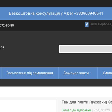
Безкоштовна консультація у Viber +380960940541
вул. Вербова,
 572-80-80
для
Запчастини під замовлення
Важливо знати
Умови
Тен для плити (духовки) 
Готово до відправки
Код:
30423