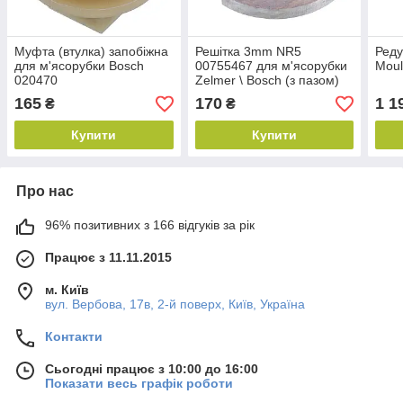
Муфта (втулка) запобіжна
Решітка 3mm NR5
Реду
для м'ясорубки Bosch
00755467 для м'ясорубки
Moul
020470
Zelmer \ Bosch (з пазом)
165
170
1 1
₴
₴
Купити
Купити
Про нас
96% позитивних з 166 відгуків за рік
Працює з 11.11.2015
м. Київ
вул. Вербова, 17в, 2-й поверх, Київ, Україна
Контакти
Сьогодні працює з 10:00 до 16:00
Показати весь графік роботи