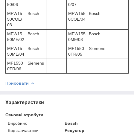
50/06
0/07
MFW15
Bosch
MFW155
Bosch
50COE/
0COE/04
03
MFW15
Bosch
MFW155
Bosch
50ME/02
0ME/03
MFW15
Bosch
MF1550
Siemens
50ME/04
0TR/05
MF1550
Siemens
0TR/06
Приховати
Характеристики
Основні атрибути
Виробник
Bosch
Вид запчастини
Редуктор