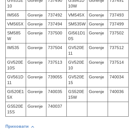
GV531E
Gorenje
737490
GS541D
Gorenje
737491
10
10W
IM565
Gorenje
737492
VM545X
Gorenje
737493
VM565X
Gorenje
737494
SM535W
Gorenje
737499
SM585
Gorenje
737500
GI561D1
Gorenje
737502
W
0S
IM535
Gorenje
737504
GV520E
Gorenje
737512
11
GV520E
Gorenje
737513
GV520E
Gorenje
737514
10S
10
GV561D
Gorenje
739055
GV520E
Gorenje
740034
11
15
GI520E1
Gorenje
740035
GS520E
Gorenje
740036
5X
15W
GS520E
Gorenje
740037
15S
Приховати