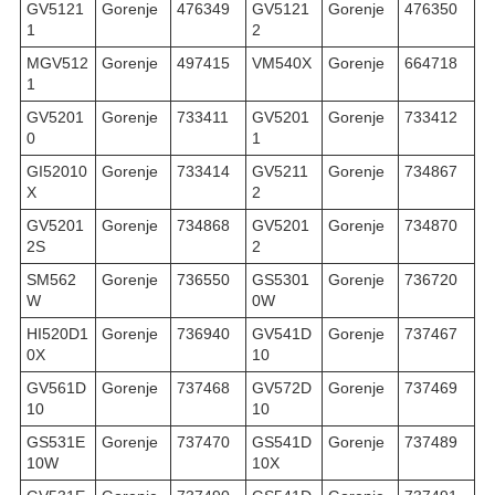
GV5121
Gorenje
476349
GV5121
Gorenje
476350
1
2
MGV512
Gorenje
497415
VM540X
Gorenje
664718
1
GV5201
Gorenje
733411
GV5201
Gorenje
733412
0
1
GI52010
Gorenje
733414
GV5211
Gorenje
734867
X
2
GV5201
Gorenje
734868
GV5201
Gorenje
734870
2S
2
SM562
Gorenje
736550
GS5301
Gorenje
736720
W
0W
HI520D1
Gorenje
736940
GV541D
Gorenje
737467
0X
10
GV561D
Gorenje
737468
GV572D
Gorenje
737469
10
10
GS531E
Gorenje
737470
GS541D
Gorenje
737489
10W
10X