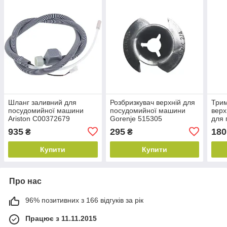
Шланг заливний для
Розбризкувач верхній для
Трим
посудомийної машини
посудомийної машини
верх
Ariston C00372679
Gorenje 515305
для 
маш
935
295
180
₴
₴
Купити
Купити
Про нас
96% позитивних з 166 відгуків за рік
Працює з 11.11.2015