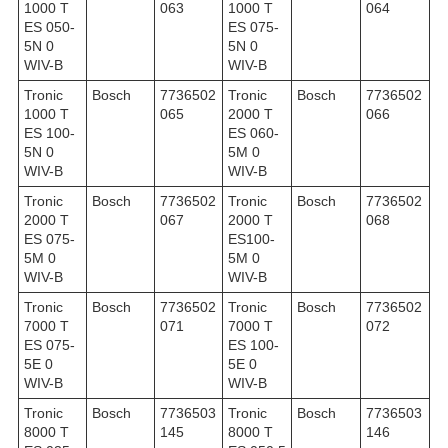
1000 T
063
1000 T
064
ES 050-
ES 075-
5N 0
5N 0
WIV-B
WIV-B
Tronic
Bosch
7736502
Tronic
Bosch
7736502
1000 T
065
2000 T
066
ES 100-
ES 060-
5N 0
5M 0
WIV-B
WIV-B
Tronic
Bosch
7736502
Tronic
Bosch
7736502
2000 T
067
2000 T
068
ES 075-
ES100-
5M 0
5M 0
WIV-B
WIV-B
Tronic
Bosch
7736502
Tronic
Bosch
7736502
7000 T
071
7000 T
072
ES 075-
ES 100-
5E 0
5E 0
WIV-B
WIV-B
Tronic
Bosch
7736503
Tronic
Bosch
7736503
8000 T
145
8000 T
146