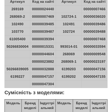
Артикул
Код на сайті
Артикул
Код на сайті
269169
00000024440
00000007466
268069-2
00000007469
102724-1
00000036020
102490
00000039485
102491
00000039486
103770
00000039487
102724
00000039488
61005400
00000039394
00000007468
50266830004
00000015331
993014-01
00000033594
00000044604
268069
00000009548
00000023882
268069-1
00000023197
50266839005
00000032888
6199203
00000047156
6199227
00000047157
6199202
00000047155
00000047304
Сумісність з моделями:
Модель
Бренд
Індустрі
Модель
Бренд
Індустрі
моделі
альний
моделі
альний