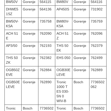
BW50V
Gorenje
564115
BW80V
Gorenje
564116
DHWE5
Gorenje
564136
AP450S
Gorenje
731902
1SZ
BW50V-
Gorenje
735758
BW80V-
Gorenje
735759
KSA
KSA
ACH 51
Gorenje
762090
ACH 51
Gorenje
762096
E
Z
AP3/50
Gorenje
762193
THS 50
Gorenje
762379
EK
THS 50
Gorenje
762382
EHS 050
Gorenje
762499
ZK
OGB50Z
Gorenje
762884
OGB30E
Gorenje
762889
EVE
LEVE
OGB50E
Gorenje
762890
Tronic
Bosch
7736502
LEVE
1000 T
062
ES 030-
5N 0
WIV-B
Tronic
Bosch
7736502
Tronic
Bosch
7736502