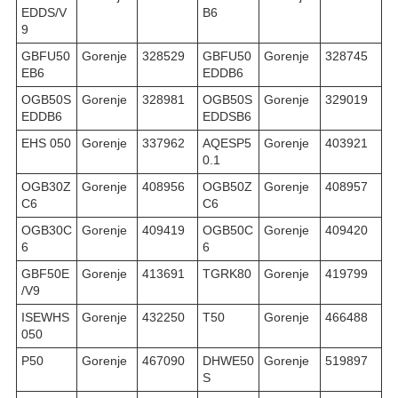
EDDS/V
B6
9
GBFU50
Gorenje
328529
GBFU50
Gorenje
328745
EB6
EDDB6
OGB50S
Gorenje
328981
OGB50S
Gorenje
329019
EDDB6
EDDSB6
EHS 050
Gorenje
337962
AQESP5
Gorenje
403921
0.1
OGB30Z
Gorenje
408956
OGB50Z
Gorenje
408957
C6
C6
OGB30C
Gorenje
409419
OGB50C
Gorenje
409420
6
6
GBF50E
Gorenje
413691
TGRK80
Gorenje
419799
/V9
ISEWHS
Gorenje
432250
T50
Gorenje
466488
050
P50
Gorenje
467090
DHWE50
Gorenje
519897
S