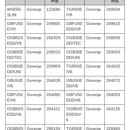
код
код
WSE50-
Gorenje
122686
TGR50E
Gorenje
249594
SLIM
/V9
GBFU50
Gorenje
249605
GBFU50
Gorenje
249610
E/V9
EDD/V9
OGB50S
Gorenje
256329
OGB30E
Gorenje
258009
EDD/V9
DD/TEC
OGB50E
Gorenje
258010
OGB30E
Gorenje
259503
DD/TEC
DD/UNI
OGB50E
Gorenje
259959
TGR50E
Gorenje
264020
DD/UNI
/V6
GBU50E
Gorenje
264028
GBU50E
Gorenje
264072
/V6
DD/V6
GBFU50
Gorenje
264082
GBFU50
Gorenje
264093
E/V6
EDD/V6
OGB50S
Gorenje
264101
OGB50S
Gorenje
264120
EDD/V6
EDDS/V
6
OGB50S
Gorenje
280155
TGR50E
Gorenje
328465