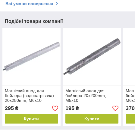
Всі умови повернення
Подібні товари компанії
Магнієвий анод для
Магнієвий анод для
Магн
бойлера (водонагрівача)
бойлера 20х200mm,
бой
20х250mm, М6х10
М5х10
М6х
295
195
370
₴
₴
Купити
Купити