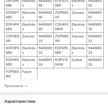
OEF5H5
Electrolu
9440682
EOF5C4
Electrolu
9440683
0BK
x
88
0BX
x
02
EOF6P7
Electrolu
9440683
ZOPKE6
Zanussi
9440683
6BX
x
06
X3
07
EOF4P4
Electrolu
9440683
COH4P4
Electrolu
9440683
6BX
x
09
6BX0
x
18
ZOPXE6
Zanussi
9440683
ZOPNE6
Zanussi
9440683
XN
19
XN
21
KOFDP4
Electrolu
9440683
EOF6P6
Electrolu
9440683
6BX
x
22
6BX
x
23
EOF6P4
Electrolu
9440683
KOP379
Zanker
9440683
6BX
x
24
04XK
25
FOPEE6
Faure
W2
Приховати
Характеристики