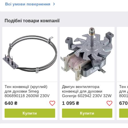
Всі умови повернення
Подібні товари компанії
Тен конвекції (круглий)
Двигун вентилятора
Тен 
для духовки Smeg
конвекції для духовки
для 
806890118 2600W 230V
Gorenje 602942 230V 32W
800
D=190mm
L вала=37mm
640
1 095
670
₴
₴
Купити
Купити