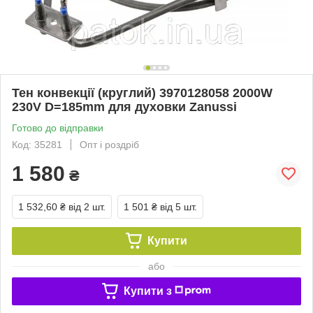
Тен конвекції (круглий) 3970128058 2000W
230V D=185mm для духовки Zanussi
Готово до відправки
Код: 35281
Опт і роздріб
1 580
₴
1 532,60 ₴
від 2 шт.
1 501 ₴
від 5 шт.
Купити
або
Купити з