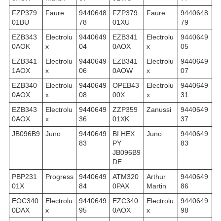
FZP379
Faure
9440648
FZP379
Faure
9440648
01BU
78
01XU
79
EZB343
Electrolu
9440649
EZB341
Electrolu
9440649
0AOK
x
04
0AOX
x
05
EZB341
Electrolu
9440649
EZB341
Electrolu
9440649
1AOX
x
06
0AOW
x
07
EZB340
Electrolu
9440649
OPEB43
Electrolu
9440649
0AOX
x
08
00X
x
31
EZB343
Electrolu
9440649
ZZP359
Zanussi
9440649
0AOX
x
36
01XK
37
JB096B9
Juno
9440649
BI HEX
Juno
9440649
83
PY
83
JB096B9
DE
PBP231
Progress
9440649
ATM320
Arthur
9440649
01X
84
0PAX
Martin
86
EOC340
Electrolu
9440649
EZC340
Electrolu
9440649
0DAX
x
95
0AOX
x
98