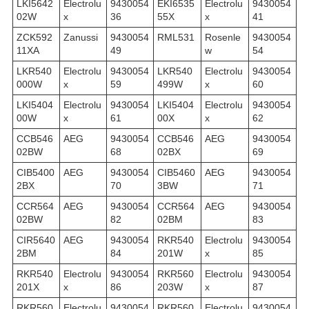
LKI5642
Electrolu
9430054
EKI6535
Electrolu
9430054
02W
x
36
55X
x
41
ZCK592
Zanussi
9430054
RML531
Rosenle
9430054
11XA
49
w
54
LKR540
Electrolu
9430054
LKR540
Electrolu
9430054
000W
x
59
499W
x
60
LKI5404
Electrolu
9430054
LKI5404
Electrolu
9430054
00W
x
61
00X
x
62
CCB546
AEG
9430054
CCB546
AEG
9430054
02BW
68
02BX
69
CIB5400
AEG
9430054
CIB5460
AEG
9430054
2BX
70
3BW
71
CCR564
AEG
9430054
CCR564
AEG
9430054
02BW
82
02BM
83
CIR5640
AEG
9430054
RKR540
Electrolu
9430054
2BM
84
201W
x
85
RKR540
Electrolu
9430054
RKR560
Electrolu
9430054
201X
x
86
203W
x
87
RKR560
Electrolu
9430054
RKR560
Electrolu
9430054