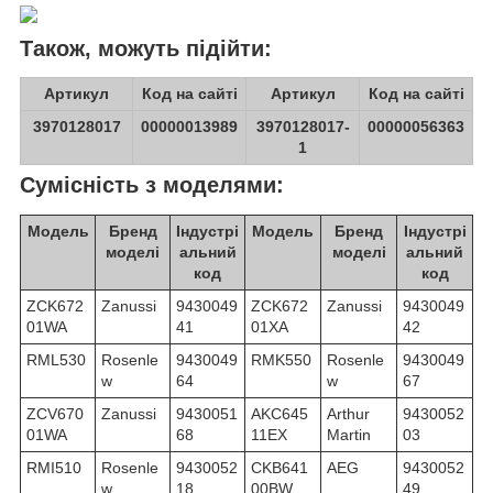
Також, можуть підійти:
Артикул
Код на сайті
Артикул
Код на сайті
3970128017
00000013989
3970128017-
00000056363
1
Сумісність з моделями:
Модель
Бренд
Індустрі
Модель
Бренд
Індустрі
моделі
альний
моделі
альний
код
код
ZCK672
Zanussi
9430049
ZCK672
Zanussi
9430049
01WA
41
01XA
42
RML530
Rosenle
9430049
RMK550
Rosenle
9430049
w
64
w
67
ZCV670
Zanussi
9430051
AKC645
Arthur
9430052
01WA
68
11EX
Martin
03
RMI510
Rosenle
9430052
CKB641
AEG
9430052
w
18
00BW
49