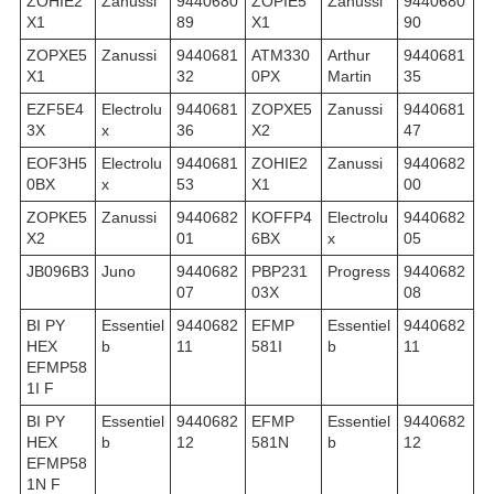
ZOHIE2
Zanussi
9440680
ZOPIE5
Zanussi
9440680
X1
89
X1
90
ZOPXE5
Zanussi
9440681
ATM330
Arthur
9440681
X1
32
0PX
Martin
35
EZF5E4
Electrolu
9440681
ZOPXE5
Zanussi
9440681
3X
x
36
X2
47
EOF3H5
Electrolu
9440681
ZOHIE2
Zanussi
9440682
0BX
x
53
X1
00
ZOPKE5
Zanussi
9440682
KOFFP4
Electrolu
9440682
X2
01
6BX
x
05
JB096B3
Juno
9440682
PBP231
Progress
9440682
07
03X
08
BI PY
Essentiel
9440682
EFMP
Essentiel
9440682
HEX
b
11
581I
b
11
EFMP58
1I F
BI PY
Essentiel
9440682
EFMP
Essentiel
9440682
HEX
b
12
581N
b
12
EFMP58
1N F