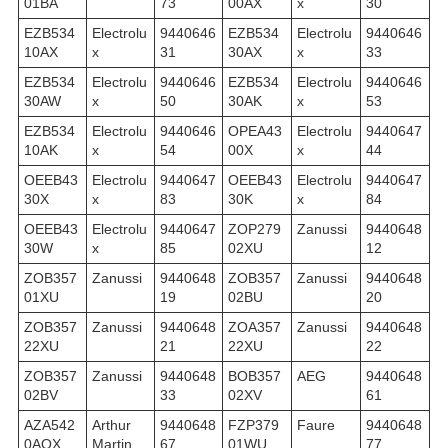
01BA
73
00AX
x
30
EZB534
Electrolu
9440646
EZB534
Electrolu
9440646
10AX
x
31
30AX
x
33
EZB534
Electrolu
9440646
EZB534
Electrolu
9440646
30AW
x
50
30AK
x
53
EZB534
Electrolu
9440646
OPEA43
Electrolu
9440647
10AK
x
54
00X
x
44
OEEB43
Electrolu
9440647
OEEB43
Electrolu
9440647
30X
x
83
30K
x
84
OEEB43
Electrolu
9440647
ZOP279
Zanussi
9440648
30W
x
85
02XU
12
ZOB357
Zanussi
9440648
ZOB357
Zanussi
9440648
01XU
19
02BU
20
ZOB357
Zanussi
9440648
ZOA357
Zanussi
9440648
22XU
21
22XU
22
ZOB357
Zanussi
9440648
BOB357
AEG
9440648
02BV
33
02XV
61
AZA542
Arthur
9440648
FZP379
Faure
9440648
0AOX
Martin
67
01WU
77