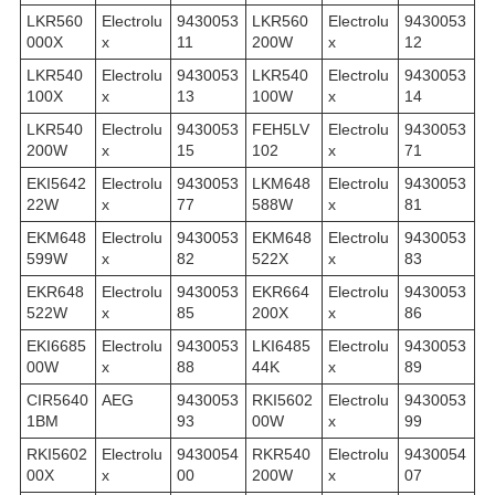
LKR560
Electrolu
9430053
LKR560
Electrolu
9430053
000X
x
11
200W
x
12
LKR540
Electrolu
9430053
LKR540
Electrolu
9430053
100X
x
13
100W
x
14
LKR540
Electrolu
9430053
FEH5LV
Electrolu
9430053
200W
x
15
102
x
71
EKI5642
Electrolu
9430053
LKM648
Electrolu
9430053
22W
x
77
588W
x
81
EKM648
Electrolu
9430053
EKM648
Electrolu
9430053
599W
x
82
522X
x
83
EKR648
Electrolu
9430053
EKR664
Electrolu
9430053
522W
x
85
200X
x
86
EKI6685
Electrolu
9430053
LKI6485
Electrolu
9430053
00W
x
88
44K
x
89
CIR5640
AEG
9430053
RKI5602
Electrolu
9430053
1BM
93
00W
x
99
RKI5602
Electrolu
9430054
RKR540
Electrolu
9430054
00X
x
00
200W
x
07