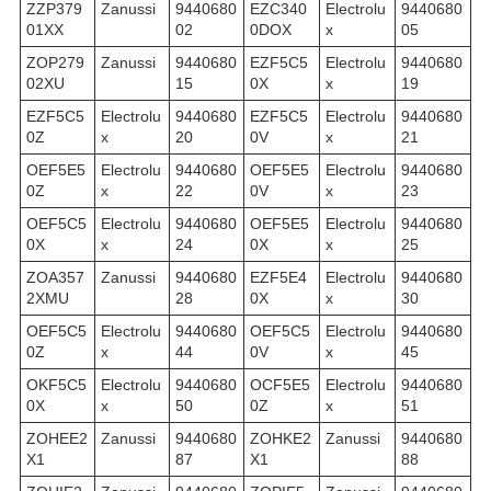
ZZP379
Zanussi
9440680
EZC340
Electrolu
9440680
01XX
02
0DOX
x
05
ZOP279
Zanussi
9440680
EZF5C5
Electrolu
9440680
02XU
15
0X
x
19
EZF5C5
Electrolu
9440680
EZF5C5
Electrolu
9440680
0Z
x
20
0V
x
21
OEF5E5
Electrolu
9440680
OEF5E5
Electrolu
9440680
0Z
x
22
0V
x
23
OEF5C5
Electrolu
9440680
OEF5E5
Electrolu
9440680
0X
x
24
0X
x
25
ZOA357
Zanussi
9440680
EZF5E4
Electrolu
9440680
2XMU
28
0X
x
30
OEF5C5
Electrolu
9440680
OEF5C5
Electrolu
9440680
0Z
x
44
0V
x
45
OKF5C5
Electrolu
9440680
OCF5E5
Electrolu
9440680
0X
x
50
0Z
x
51
ZOHEE2
Zanussi
9440680
ZOHKE2
Zanussi
9440680
X1
87
X1
88