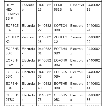
BI PY
Essentiel
9440682
EFMP
Essentiel
9440682
HEX
b
13
581B
b
13
EFMP58
1B F
EOF5C5
Electrolu
9440682
KOF5C4
Electrolu
9440682
0BZ
x
22
0BX
x
24
ZOHEE2
Zanussi
9440682
ZOHEE2
Zanussi
9440682
K2
28
X2
29
EOF3H5
Electrolu
9440682
EOF3H4
Electrolu
9440682
0BK
x
31
0BX
x
33
EOF3H4
Electrolu
9440682
EOF3H0
Electrolu
9440682
0BW
x
34
0BX
x
35
EOF5C5
Electrolu
9440682
EOF5C5
Electrolu
9440682
0BX
x
38
0BV
x
39
EOF5H4
Electrolu
9440682
EOF5H5
Electrolu
9440682
0BX
x
40
0BX
x
41
OEF3H4
Electrolu
9440682
OEF5H5
Electrolu
9440682
0TBX
x
73
0BX
x
86