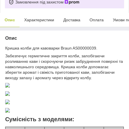
Замовлення під захистом
Опис
Характеристики
Доставка
Оплата
Умови п
Опис
Кришка колби для кавоварки Braun AS00000039.
Забезпечує герметичне закриття колби, запобігаючи
розливанню кави і скорочуючи ризик забруднення поверхні та
навколишнього середовища. Кришка колби допомагає
зберегти аромат і свіжість приготованої кави, запобігаючи
виходу запаху і аромату через відкриту колбу.
Сумісність з моделями: