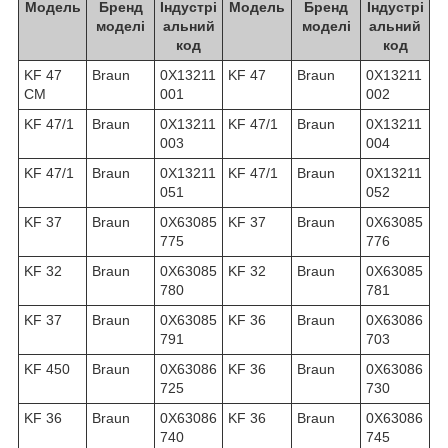
Модель
Бренд
Індустрі
Модель
Бренд
Індустрі
моделі
альний
моделі
альний
код
код
KF 47
Braun
0X13211
KF 47
Braun
0X13211
CM
001
002
KF 47/1
Braun
0X13211
KF 47/1
Braun
0X13211
003
004
KF 47/1
Braun
0X13211
KF 47/1
Braun
0X13211
051
052
KF 37
Braun
0X63085
KF 37
Braun
0X63085
775
776
KF 32
Braun
0X63085
KF 32
Braun
0X63085
780
781
KF 37
Braun
0X63085
KF 36
Braun
0X63086
791
703
KF 450
Braun
0X63086
KF 36
Braun
0X63086
725
730
KF 36
Braun
0X63086
KF 36
Braun
0X63086
740
745