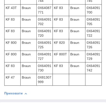
744
745
KF 43T
Braun
0X64087
KF 83
Braun
0X64091
771
700
KF 83
Braun
0X64091
KF 83
Braun
0X64091
702
705
KF 83
Braun
0X64091
KF 83
Braun
0X64091
720
722
KF 800
Braun
0X64091
KF 820
Braun
0X64091
725
726
KF 800
Braun
0X64091
KF 800T
Braun
0X64091
727
729
KF 83
Braun
0X64091
KF 83
Braun
0X64091
730
742
KF 47
Braun
0X81307
999
Приховати