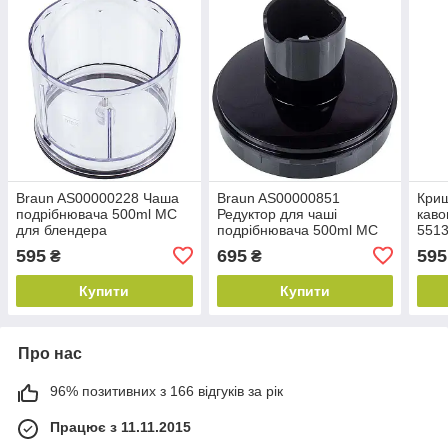
Braun AS00000228 Чаша
Braun AS00000851
Криш
подрібнювача 500ml MC
Редуктор для чаші
каво
для блендера
подрібнювача 500ml MC
551
блендера
DeLo
595
695
595
₴
₴
Купити
Купити
Про нас
96% позитивних з 166 відгуків за рік
Працює з 11.11.2015