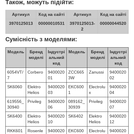
Також, можуть підійти:
Артикул
Код на сайті
Артикул
Код на сайті
3970125013
00000010531
3970125013-
00000044520
2
Сумісність з моделями:
Модель
Бренд
Індустрі
Модель
Бренд
Індустрі
моделі
альний
моделі
альний
код
код
6054VT/
Corbero
9400020
ZCC665
Zanussi
9400020
7
01
3W
02
SK6060
Elektro
9400020
EKC600
Electrolu
9400020
Helios
03
1
x
04
619556_
Privileg
9400020
089162_
Privileg
9400020
30940
06
30939
07
SK6400
Elektro
9400020
SK6402
Elektro
9400020
Helios
10
Helios
12
RKK601
Rosenle
9400020
EKC600
Electrolu
9400020