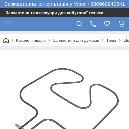
Безкоштовна консультація у Viber +380960940541
Запчастини та аксесуари для побутової техніки
Каталог товарів
Запчастини для духовок
Тэны
El