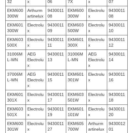
32
x
06
7X
x
07
EKM600
Arthurm
9430011
EKM600
Electrolu
9430011
300W
artinelux
08
300W
x
08
EKM601
Electrolu
9430011
EKM603
Electrolu
9430011
300W
x
09
500W
x
10
EKM603
Electrolu
9430011
EKM601
Electrolu
9430011
500X
x
11
300X
x
12
31006M
AEG
9430011
31006M
AEG
9430011
L-WN
Electrolu
13
L-MN
Electrolu
14
x
x
37006M
AEG
9430011
EKM601
Electrolu
9430011
L-WN
Electrolu
15
301W
x
16
x
EKM601
Electrolu
9430011
EKM603
Electrolu
9430011
301X
x
17
501W
x
18
EKM603
Electrolu
9430011
EKM601
Electrolu
9430011
501X
x
19
101W
x
20
EKM600
Electrolu
9430011
EKM605
Arthurm
9430012
301W
x
27
700W
artinelux
01