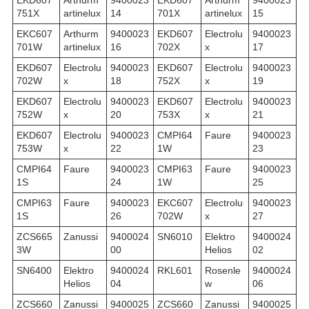
EKD607
Arthurm
9400023
EKD607
Arthurm
9400023
751X
artinelux
14
701X
artinelux
15
EKC607
Arthurm
9400023
EKD607
Electrolu
9400023
701W
artinelux
16
702X
x
17
EKD607
Electrolu
9400023
EKD607
Electrolu
9400023
702W
x
18
752X
x
19
EKD607
Electrolu
9400023
EKD607
Electrolu
9400023
752W
x
20
753X
x
21
EKD607
Electrolu
9400023
CMPI64
Faure
9400023
753W
x
22
1W
23
CMPI64
Faure
9400023
CMPI63
Faure
9400023
1S
24
1W
25
CMPI63
Faure
9400023
EKC607
Electrolu
9400023
1S
26
702W
x
27
ZCS665
Zanussi
9400024
SN6010
Elektro
9400024
3W
00
Helios
02
SN6400
Elektro
9400024
RKL601
Rosenle
9400024
Helios
04
w
06
ZCS660
Zanussi
9400025
ZCS660
Zanussi
9400025