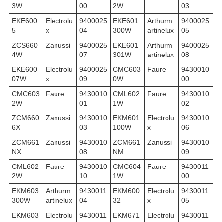
3W
00
2W
03
EKE600
Electrolu
9400025
EKE601
Arthurm
9400025
5
x
04
300W
artinelux
05
ZCS660
Zanussi
9400025
EKE601
Arthurm
9400025
4W
07
301W
artinelux
08
EKE600
Electrolu
9400025
CMC603
Faure
9430010
07W
x
09
0W
00
CMC603
Faure
9430010
CML602
Faure
9430010
2W
01
1W
02
ZCM660
Zanussi
9430010
EKM601
Electrolu
9430010
6X
03
100W
x
06
ZCM661
Zanussi
9430010
ZCM661
Zanussi
9430010
NX
08
NM
09
CML602
Faure
9430010
CMC604
Faure
9430011
2W
10
1W
00
EKM603
Arthurm
9430011
EKM600
Electrolu
9430011
300W
artinelux
04
32
x
05
EKM603
Electrolu
9430011
EKM671
Electrolu
9430011