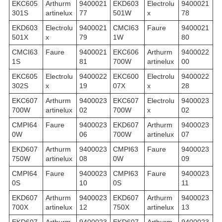
EKC605
Arthurm
9400021
EKD603
Electrolu
9400021
301S
artinelux
77
501W
x
78
EKD603
Electrolu
9400021
CMCI63
Faure
9400021
501X
x
79
1W
80
CMCI63
Faure
9400021
EKC606
Arthurm
9400022
1S
81
700W
artinelux
00
EKC605
Electrolu
9400022
EKC600
Electrolu
9400022
302S
x
19
07X
x
28
EKC607
Arthurm
9400023
EKC607
Electrolu
9400023
700W
artinelux
02
700W
x
02
CMPI64
Faure
9400023
EKD607
Arthurm
9400023
0W
06
700W
artinelux
07
EKD607
Arthurm
9400023
CMPI63
Faure
9400023
750W
artinelux
08
0W
09
CMPI64
Faure
9400023
CMPI63
Faure
9400023
0S
10
0S
11
EKD607
Arthurm
9400023
EKD607
Arthurm
9400023
700X
artinelux
12
750X
artinelux
13