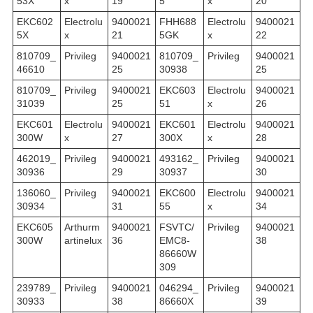
53X
x
19
5
x
20
EKC602
Electrolu
9400021
FHH688
Electrolu
9400021
5X
x
21
5GK
x
22
810709_
Privileg
9400021
810709_
Privileg
9400021
46610
25
30938
25
810709_
Privileg
9400021
EKC603
Electrolu
9400021
31039
25
51
x
26
EKC601
Electrolu
9400021
EKC601
Electrolu
9400021
300W
x
27
300X
x
28
462019_
Privileg
9400021
493162_
Privileg
9400021
30936
29
30937
30
136060_
Privileg
9400021
EKC600
Electrolu
9400021
30934
31
55
x
34
EKC605
Arthurm
9400021
FSVTC/
Privileg
9400021
300W
artinelux
36
EMC8-
38
86660W
309
239789_
Privileg
9400021
046294_
Privileg
9400021
30933
38
86660X
39