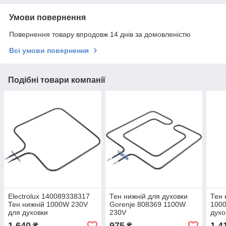
Умови повернення
Повернення товару впродовж 14 днів за домовленістю
Всі умови повернення
Подібні товари компанії
Electrolux 140089338317
Тен нижній для духовки
Тен 
Тен нижній 1000W 230V
Gorenje 808369 1100W
100
для духовки
230V
духо
1 640
975
1 4
₴
₴