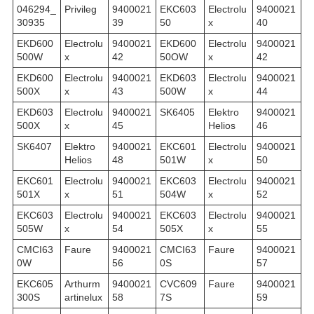
046294_
Privileg
9400021
EKC603
Electrolu
9400021
30935
39
50
x
40
EKD600
Electrolu
9400021
EKD600
Electrolu
9400021
500W
x
42
50OW
x
42
EKD600
Electrolu
9400021
EKD603
Electrolu
9400021
500X
x
43
500W
x
44
EKD603
Electrolu
9400021
SK6405
Elektro
9400021
500X
x
45
Helios
46
SK6407
Elektro
9400021
EKC601
Electrolu
9400021
Helios
48
501W
x
50
EKC601
Electrolu
9400021
EKC603
Electrolu
9400021
501X
x
51
504W
x
52
EKC603
Electrolu
9400021
EKC603
Electrolu
9400021
505W
x
54
505X
x
55
CMCI63
Faure
9400021
CMCI63
Faure
9400021
0W
56
0S
57
EKC605
Arthurm
9400021
CVC609
Faure
9400021
300S
artinelux
58
7S
59