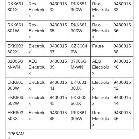
RKK661
Rex-
9430015
RKK651
Rex-
9430015
301X
Electrolu
32
300W
Electrolu
33
x
x
RKK661
Rex-
9430015
RKK661
Rex-
9430015
301W
Electrolu
35
300W
Electrolu
36
x
x
EKK603
Electrolu
9430015
CZC604
Faure
9430015
302X
x
37
6W
38
31006G
AEG
9430015
37006G
AEG
9430015
M-WN
Electrolu
39
M-WN
Electrolu
40
x
x
EKK601
Electrolu
9430015
EKK601
Electrolu
9430015
303W
x
41
303X
x
42
EKK603
Electrolu
9430015
EKK603
Electrolu
9430015
502W
x
43
502X
x
44
EKK603
Electrolu
9430015
RKK661
Rex-
9430015
503X
x
45
305W
Electrolu
46
x
PP66AM