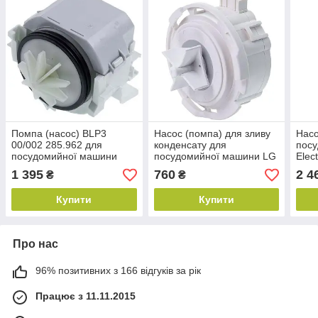
Помпа (насос) BLP3
Насос (помпа) для зливу
Насо
00/002 285.962 для
конденсату для
пос
посудомийної машини
посудомийної машини LG
Elec
Bosch 611332
EAU60710801
1 395
760
2 4
₴
₴
Купити
Купити
Про нас
96% позитивних з 166 відгуків за рік
Працює з 11.11.2015