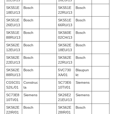
12EU/13
16EU/13
SKS51E
Bosch
SKS51E
Bosch
18EU/13
22RU/13
SKS51E
Bosch
SKS51E
Bosch
26EU/13
66RU/13
SKS51E
Bosch
SKS60E
Bosch
88RU/13
02CH/13
SKS62E
Bosch
SKS62E
Bosch
12EU/13
18EU/13
SKS62E
Bosch
SKS62E
Bosch
22EU/13
22RU/13
SKS62E
Bosch
5VC730
Blaupun
88RU/13
XA/01
kt
CG5C01
Construc
SC73E6
Siemens
S2IL/01
ta
10TI/01
SC73E8
Siemens
SK26E2
Siemens
10TI/01
21EU/13
SKS62E
Bosch
SKS62E
Bosch
22IR/01
28IR/01