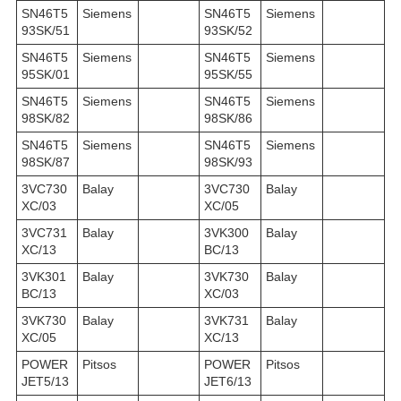
SN46T5
Siemens
SN46T5
Siemens
93SK/51
93SK/52
SN46T5
Siemens
SN46T5
Siemens
95SK/01
95SK/55
SN46T5
Siemens
SN46T5
Siemens
98SK/82
98SK/86
SN46T5
Siemens
SN46T5
Siemens
98SK/87
98SK/93
3VC730
Balay
3VC730
Balay
XC/03
XC/05
3VC731
Balay
3VK300
Balay
XC/13
BC/13
3VK301
Balay
3VK730
Balay
BC/13
XC/03
3VK730
Balay
3VK731
Balay
XC/05
XC/13
POWER
Pitsos
POWER
Pitsos
JET5/13
JET6/13