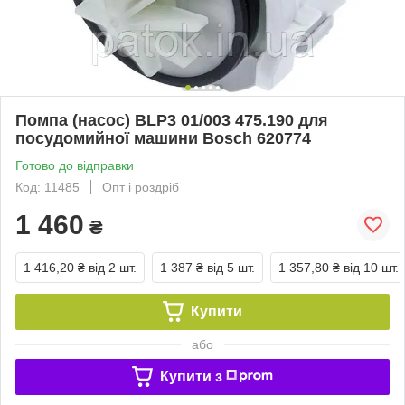
Помпа (насос) BLP3 01/003 475.190 для
посудомийної машини Bosch 620774
Готово до відправки
Код: 11485
Опт і роздріб
1 460
₴
1 416,20 ₴
від 2 шт.
1 387 ₴
від 5 шт.
1 357,80 ₴
від 10 шт.
Купити
або
Купити з