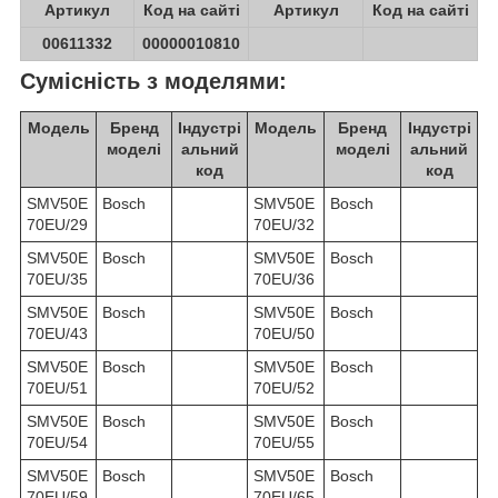
Артикул
Код на сайті
Артикул
Код на сайті
00611332
00000010810
Сумісність з моделями:
Модель
Бренд
Індустрі
Модель
Бренд
Індустрі
моделі
альний
моделі
альний
код
код
SMV50E
Bosch
SMV50E
Bosch
70EU/29
70EU/32
SMV50E
Bosch
SMV50E
Bosch
70EU/35
70EU/36
SMV50E
Bosch
SMV50E
Bosch
70EU/43
70EU/50
SMV50E
Bosch
SMV50E
Bosch
70EU/51
70EU/52
SMV50E
Bosch
SMV50E
Bosch
70EU/54
70EU/55
SMV50E
Bosch
SMV50E
Bosch
70EU/59
70EU/65