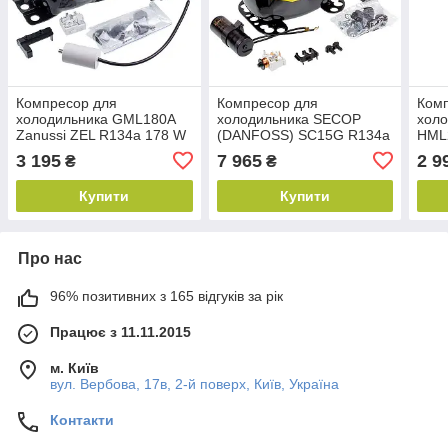
Компресор для
Компресор для
Ком
холодильника GML180A
холодильника SECOP
холо
Zanussi ZEL R134a 178 W
(DANFOSS) SC15G R134a
HML
(з пусковим реле ZHB68-
260W (з пусковим реле)
пуск
3 195
7 965
2 9
₴
₴
120P15C)
120
Купити
Купити
Про нас
96% позитивних з 165 відгуків за рік
Працює з 11.11.2015
м. Київ
вул. Вербова, 17в, 2-й поверх, Київ, Україна
Контакти