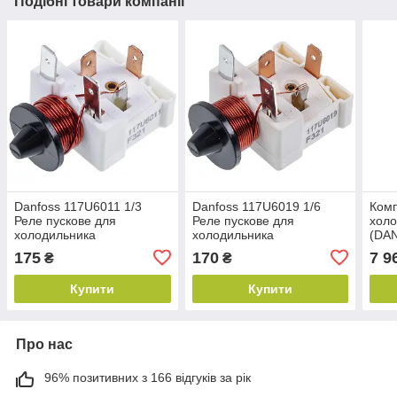
Подібні товари компанії
Danfoss 117U6011 1/3
Danfoss 117U6019 1/6
Ком
Реле пускове для
Реле пускове для
хол
холодильника
холодильника
(DA
260W
175
170
7 9
₴
₴
Купити
Купити
Про нас
96% позитивних з 166 відгуків за рік