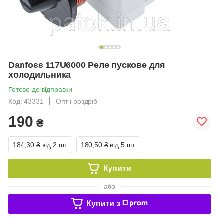
Danfoss 117U6000 Реле пускове для
холодильника
Готово до відправки
Код: 43331
Опт і роздріб
190
₴
184,30 ₴
від 2 шт.
180,50 ₴
від 5 шт.
Купити
або
Купити з