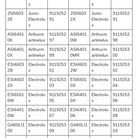
x
x
JSI5603
Juno-
9119252
JSI5603
Juno-
9119252
2E
Electrolu
91
2X
Electrolu
91
x
x
ASI6401
Arthurm
9119252
ASI6401
Arthurm
9119252
0K
artinelux
97
0W
artinelux
98
ASI6401
Arthurm
9119252
ASI6401
Arthurm
9119253
0X
artinelux
99
0MR
artinelux
00
ESI4603
Electrolu
9119253
ESI4603
Electrolu
9119253
2B
x
01
2W
x
02
ESI4603
Electrolu
9119253
ESI6501
Electrolu
9119253
2X
x
03
0X
x
04
ESI6501
Electrolu
9119253
ESI6401
Electrolu
9119253
0W
x
05
0X
x
06
ESI6401
Electrolu
9119253
ESI6401
Electrolu
9119253
0W
x
07
0K
x
08
GA60LI1
Electrolu
9119253
GA60LI1
Electrolu
9119253
00
x
09
00
x
10