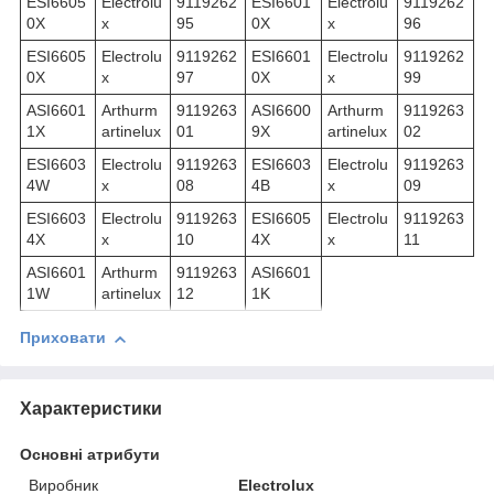
ESI6605
Electrolu
9119262
ESI6601
Electrolu
9119262
0X
x
95
0X
x
96
ESI6605
Electrolu
9119262
ESI6601
Electrolu
9119262
0X
x
97
0X
x
99
ASI6601
Arthurm
9119263
ASI6600
Arthurm
9119263
1X
artinelux
01
9X
artinelux
02
ESI6603
Electrolu
9119263
ESI6603
Electrolu
9119263
4W
x
08
4B
x
09
ESI6603
Electrolu
9119263
ESI6605
Electrolu
9119263
4X
x
10
4X
x
11
ASI6601
Arthurm
9119263
ASI6601
1W
artinelux
12
1K
Приховати
Характеристики
Основні атрибути
Виробник
Electrolux