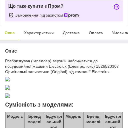
Що таке купити з Пром?
Замовлення під захистом
Опис
Характеристики
Доставка
Оплата
Умови п
Опис
Розбризкувач (імпеллер) верхній наближатися до
посудомийної машини Electrolux (Електролюкс) 1526520307
Оригінальні запчастини (Original) від компанії Electrolux.
Сумісність з моделями:
Модель
Бренд
Індустрі
Модель
Бренд
Індустрі
моделі
альний
моделі
альний
код
код