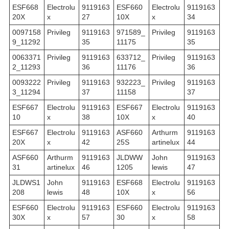
ESF668
Electrolu
9119163
ESF660
Electrolu
9119163
20X
x
27
10X
x
34
0097158
Privileg
9119163
971589_
Privileg
9119163
9_11292
35
11175
35
0063371
Privileg
9119163
633712_
Privileg
9119163
2_11293
36
11176
36
0093222
Privileg
9119163
932223_
Privileg
9119163
3_11294
37
11158
37
ESF667
Electrolu
9119163
ESF667
Electrolu
9119163
10
x
38
10X
x
40
ESF667
Electrolu
9119163
ASF660
Arthurm
9119163
20X
x
42
25S
artinelux
44
ASF660
Arthurm
9119163
JLDWW
John
9119163
31
artinelux
46
1205
lewis
47
JLDWS1
John
9119163
ESF668
Electrolu
9119163
208
lewis
48
10X
x
56
ESF660
Electrolu
9119163
ESF660
Electrolu
9119163
30X
x
57
30
x
58