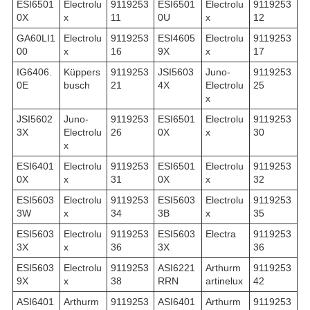
ESI6501
Electrolu
9119253
ESI6501
Electrolu
9119253
0X
x
11
0U
x
12
GA60LI1
Electrolu
9119253
ESI4605
Electrolu
9119253
00
x
16
9X
x
17
IG6406.
Küppers
9119253
JSI5603
Juno-
9119253
0E
busch
21
4X
Electrolu
25
x
JSI5602
Juno-
9119253
ESI6501
Electrolu
9119253
3X
Electrolu
26
0X
x
30
x
ESI6401
Electrolu
9119253
ESI6501
Electrolu
9119253
0X
x
31
0X
x
32
ESI5603
Electrolu
9119253
ESI5603
Electrolu
9119253
3W
x
34
3B
x
35
ESI5603
Electrolu
9119253
ESI5603
Electra
9119253
3X
x
36
3X
36
ESI5603
Electrolu
9119253
ASI6221
Arthurm
9119253
9X
x
38
RRN
artinelux
42
ASI6401
Arthurm
9119253
ASI6401
Arthurm
9119253