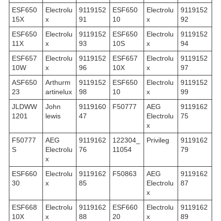
ESF650
Electrolu
9119152
ESF650
Electrolu
9119152
15X
x
91
10
x
92
ESF650
Electrolu
9119152
ESF650
Electrolu
9119152
11X
x
93
10S
x
94
ESF657
Electrolu
9119152
ESF657
Electrolu
9119152
10W
x
96
10X
x
97
ASF650
Arthurm
9119152
ESF650
Electrolu
9119152
23
artinelux
98
10
x
99
JLDWW
John
9119160
F50777
AEG
9119162
1201
lewis
47
Electrolu
75
x
F50777
AEG
9119162
122304_
Privileg
9119162
S
Electrolu
76
11054
79
x
ESF660
Electrolu
9119162
F50863
AEG
9119162
30
x
85
Electrolu
87
x
ESF668
Electrolu
9119162
ESF660
Electrolu
9119162
10X
x
88
20
x
89