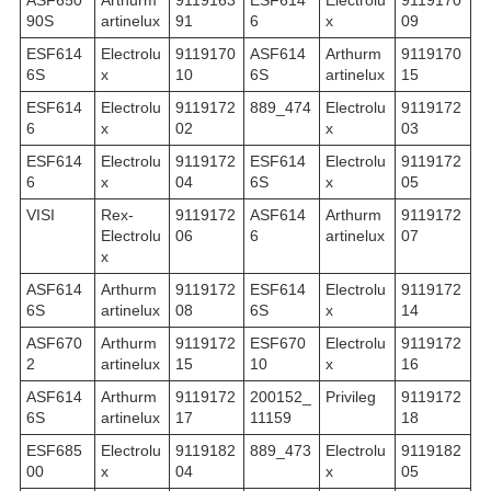
ASF650
Arthurm
9119163
ESF614
Electrolu
9119170
90S
artinelux
91
6
x
09
ESF614
Electrolu
9119170
ASF614
Arthurm
9119170
6S
x
10
6S
artinelux
15
ESF614
Electrolu
9119172
889_474
Electrolu
9119172
6
x
02
x
03
ESF614
Electrolu
9119172
ESF614
Electrolu
9119172
6
x
04
6S
x
05
VISI
Rex-
9119172
ASF614
Arthurm
9119172
Electrolu
06
6
artinelux
07
x
ASF614
Arthurm
9119172
ESF614
Electrolu
9119172
6S
artinelux
08
6S
x
14
ASF670
Arthurm
9119172
ESF670
Electrolu
9119172
2
artinelux
15
10
x
16
ASF614
Arthurm
9119172
200152_
Privileg
9119172
6S
artinelux
17
11159
18
ESF685
Electrolu
9119182
889_473
Electrolu
9119182
00
x
04
x
05