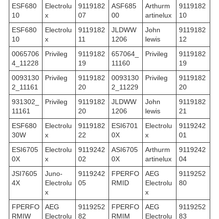
ESF680
Electrolu
9119182
ASF685
Arthurm
9119182
10
x
07
00
artinelux
10
ESF680
Electrolu
9119182
JLDWW
John
9119182
10
x
11
1206
lewis
12
0065706
Privileg
9119182
657064_
Privileg
9119182
4_11228
19
11160
19
0093130
Privileg
9119182
0093130
Privileg
9119182
2_11161
20
2_11229
20
931302_
Privileg
9119182
JLDWW
John
9119182
11161
20
1206
lewis
21
ESF680
Electrolu
9119182
ESI6701
Electrolu
9119242
30W
x
22
0X
x
01
ESI6705
Electrolu
9119242
ASI6705
Arthurm
9119242
0X
x
02
0X
artinelux
04
JSI7605
Juno-
9119242
FPERFO
AEG
9119252
4X
Electrolu
05
RMID
Electrolu
80
x
x
FPERFO
AEG
9119252
FPERFO
AEG
9119252
RMIW
Electrolu
82
RMIM
Electrolu
83