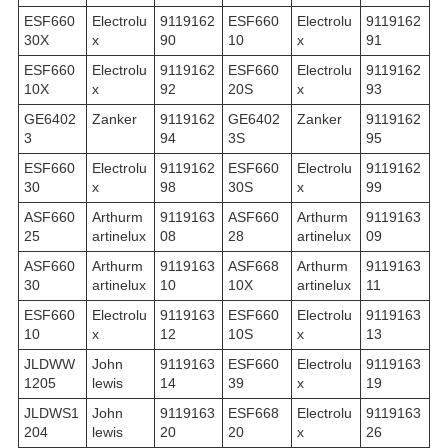
ESF660
Electrolu
9119162
ESF660
Electrolu
9119162
30X
x
90
10
x
91
ESF660
Electrolu
9119162
ESF660
Electrolu
9119162
10X
x
92
20S
x
93
GE6402
Zanker
9119162
GE6402
Zanker
9119162
3
94
3S
95
ESF660
Electrolu
9119162
ESF660
Electrolu
9119162
30
x
98
30S
x
99
ASF660
Arthurm
9119163
ASF660
Arthurm
9119163
25
artinelux
08
28
artinelux
09
ASF660
Arthurm
9119163
ASF668
Arthurm
9119163
30
artinelux
10
10X
artinelux
11
ESF660
Electrolu
9119163
ESF660
Electrolu
9119163
10
x
12
10S
x
13
JLDWW
John
9119163
ESF660
Electrolu
9119163
1205
lewis
14
39
x
19
JLDWS1
John
9119163
ESF668
Electrolu
9119163
204
lewis
20
20
x
26