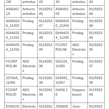
1W
artinelux
43
1K
artinelux
44
ASI6401
Arthurm
9119253
ASI6401
Arthurm
9119253
1X
artinelux
45
0X
artinelux
46
0049424
Privileg
9119253
0049425
Privileg
9119253
6_11203
47
0_11204
48
0049425
Privileg
9119253
0049425
Privileg
9119253
0_11315
48
4_11205
49
0049425
Privileg
9119253
FCONT
AEG
9119262
4_11316
49
ROLIW
Electrolu
35
x
FCONT
AEG
9119262
552224_
Privileg
9119262
ROLIM
Electrolu
36
11055
37
x
237644_
Privileg
9119262
534093_
Privileg
9119262
11056
38
11057
39
FCONT
AEG
9119262
IG656.1
Küppers
9119262
ROLID
Electrolu
40
E
busch
46
x
EX401IS
Electrolu
9119262
JSI6605
Juno-
9119262