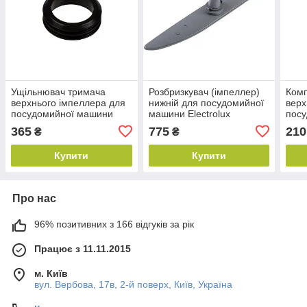
Ущільнювач тримача
Розбризкувач (імпеллер)
Комп
верхнього імпеллера для
нижній для посудомийної
верх
посудомийної машини
машини Electrolux
пос
Electrolux 1523119012
1527271207
Elec
365
775
210
₴
₴
Купити
Купити
Про нас
96% позитивних з 166 відгуків за рік
Працює з 11.11.2015
м. Київ
вул. Вербова, 17в, 2-й поверх, Київ, Україна