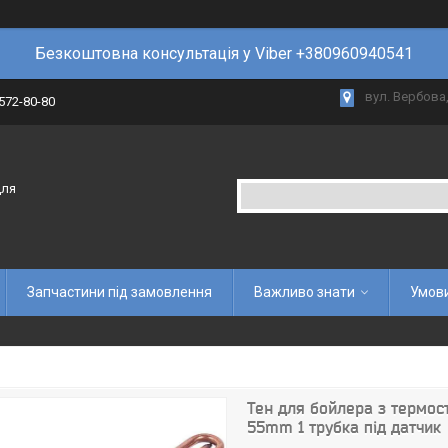
Безкоштовна консультація у Viber +380960940541
вул. Вербова,
 572-80-80
для
Запчастини під замовлення
Важливо знати
Умови
Тен для бойлера з термо
55mm 1 трубка під датчик