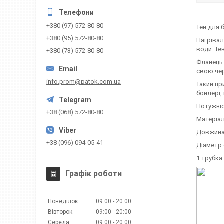
+380 (97) 572-80-80
Тен для 
+380 (95) 572-80-80
Нагрівал
води. Те
+380 (73) 572-80-80
Фланець 
свою чер
info.prom@patok.com.ua
Такий пр
бойлері,
Потужніс
+38 (068) 572-80-80
Матеріал
Довжина
+38 (096) 094-05-41
Діаметр 
1 трубка 
Графік роботи
Понеділок
09:00
20:00
Вівторок
09:00
20:00
Середа
09:00
20:00