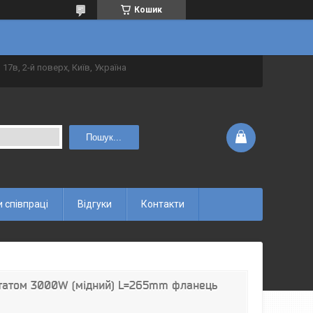
Кошик
 17в, 2-й поверх, Київ, Україна
Пошук...
 співпраці
Відгуки
Контакти
статом 3000W (мідний) L=265mm фланець