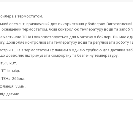
бойлера з термостатом.
ьний елемент, призначений для використання у бойлерах. Виготовлений з
н оснащений термостатом, який контролює температуру води та запобіга
є частиною ТЕНа і використовується для монтажу в бойлері. Він має одн
гу, дозволяє контролювати температуру води та регулювати роботу ТЕ
истрій ТЕНа з термостатом і фланцем з однією трубкою для датчика заб
 що дозволяє підтримувати комфортну та безпечну температуру.
ть: 3 кВт.
 ТЕНа: мідь.
 ТЕНа: 265мм.
фланця: 55мм.
під датчик.