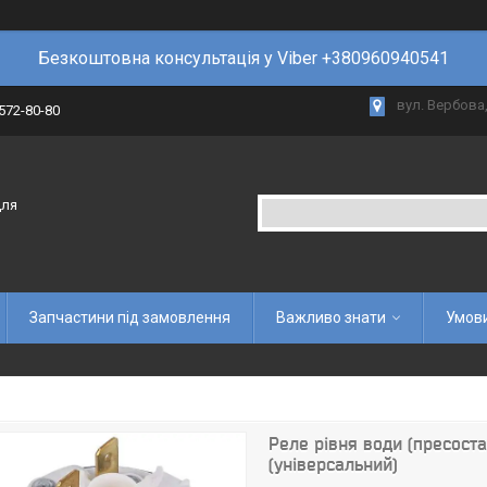
Безкоштовна консультація у Viber +380960940541
вул. Вербова,
 572-80-80
для
Запчастини під замовлення
Важливо знати
Умови
Реле рівня води (пресос
(універсальний)