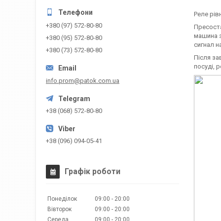
Реле рів
+380 (97) 572-80-80
Пресоста
машина з
+380 (95) 572-80-80
сигнал н
+380 (73) 572-80-80
Після за
посуді, 
info.prom@patok.com.ua
+38 (068) 572-80-80
+38 (096) 094-05-41
Графік роботи
Понеділок
09:00
20:00
Вівторок
09:00
20:00
Середа
09:00
20:00