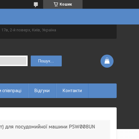
Кошик
 17в, 2-й поверх, Київ, Україна
Пошук...
 співпраці
Відгуки
Контакти
тат) для посудомийної машини PSW008UN