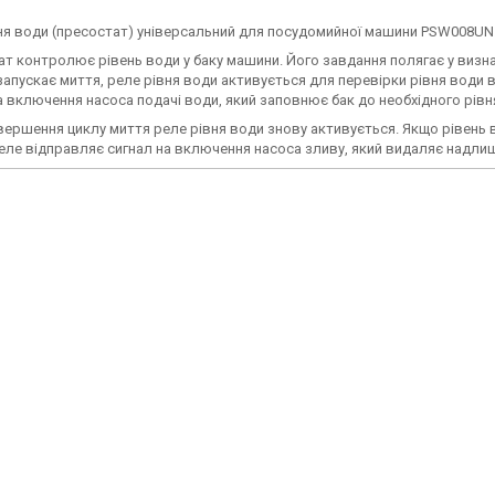
ня води (пресостат) універсальний для посудомийної машини PSW008UN
т контролює рівень води у баку машини. Його завдання полягає у визна
апускає миття, реле рівня води активується для перевірки рівня води в
а включення насоса подачі води, який заповнює бак до необхідного рівн
вершення циклу миття реле рівня води знову активується. Якщо рівень 
реле відправляє сигнал на включення насоса зливу, який видаляє надлиш