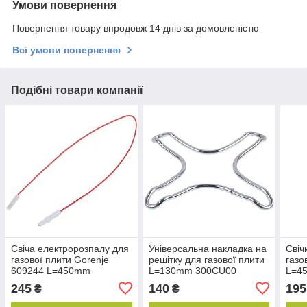
Умови повернення
Повернення товару впродовж 14 днів за домовленістю
Всі умови повернення
Подібні товари компанії
Свіча електророзпалу для
Універсальна накладка на
Свіч
газової плити Gorenje
решітку для газової плити
газо
609244 L=450mm
L=130mm 300CU00
L=4
245
140
195
₴
₴