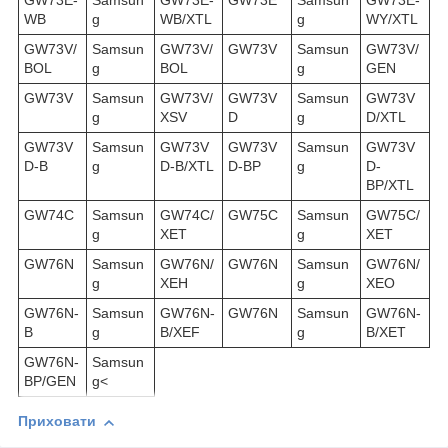
GW73E-
Samsun
GW73E-
GW73E
Samsun
GW73E-
WB
g
WB/XTL
g
WY/XTL
GW73V/
Samsun
GW73V/
GW73V
Samsun
GW73V/
BOL
g
BOL
g
GEN
GW73V
Samsun
GW73V/
GW73V
Samsun
GW73V
g
XSV
D
g
D/XTL
GW73V
Samsun
GW73V
GW73V
Samsun
GW73V
D-B
g
D-B/XTL
D-BP
g
D-
BP/XTL
GW74C
Samsun
GW74C/
GW75C
Samsun
GW75C/
g
XET
g
XET
GW76N
Samsun
GW76N/
GW76N
Samsun
GW76N/
g
XEH
g
XEO
GW76N-
Samsun
GW76N-
GW76N
Samsun
GW76N-
B
g
B/XEF
g
B/XET
GW76N-
Samsun
BP/GEN
g<
Приховати