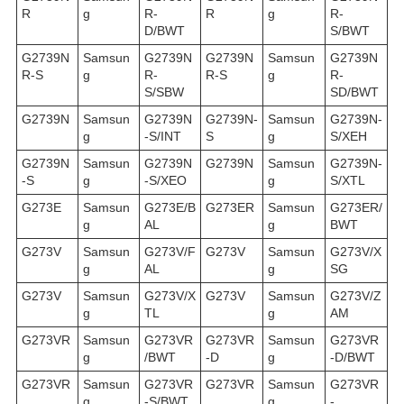
R
g
R-
R
g
R-
D/BWT
S/BWT
G2739N
Samsun
G2739N
G2739N
Samsun
G2739N
R-S
g
R-
R-S
g
R-
S/SBW
SD/BWT
G2739N
Samsun
G2739N
G2739N-
Samsun
G2739N-
g
-S/INT
S
g
S/XEH
G2739N
Samsun
G2739N
G2739N
Samsun
G2739N-
-S
g
-S/XEO
g
S/XTL
G273E
Samsun
G273E/B
G273ER
Samsun
G273ER/
g
AL
g
BWT
G273V
Samsun
G273V/F
G273V
Samsun
G273V/X
g
AL
g
SG
G273V
Samsun
G273V/X
G273V
Samsun
G273V/Z
g
TL
g
AM
G273VR
Samsun
G273VR
G273VR
Samsun
G273VR
g
/BWT
-D
g
-D/BWT
G273VR
Samsun
G273VR
G273VR
Samsun
G273VR
g
-S/BWT
g
-