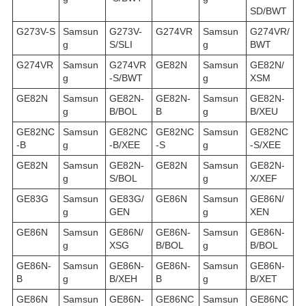
SD/BWT
G273V-S
Samsun
G273V-
G274VR
Samsun
G274VR/
g
S/SLI
g
BWT
G274VR
Samsun
G274VR
GE82N
Samsun
GE82N/
g
-S/BWT
g
XSM
GE82N
Samsun
GE82N-
GE82N-
Samsun
GE82N-
g
B/BOL
B
g
B/XEU
GE82NC
Samsun
GE82NC
GE82NC
Samsun
GE82NC
-B
g
-B/XEE
-S
g
-S/XEE
GE82N
Samsun
GE82N-
GE82N
Samsun
GE82N-
g
S/BOL
g
X/XEF
GE83G
Samsun
GE83G/
GE86N
Samsun
GE86N/
g
GEN
g
XEN
GE86N
Samsun
GE86N/
GE86N-
Samsun
GE86N-
g
XSG
B/BOL
g
B/BOL
GE86N-
Samsun
GE86N-
GE86N-
Samsun
GE86N-
B
g
B/XEH
B
g
B/XET
GE86N
Samsun
GE86N-
GE86NC
Samsun
GE86NC