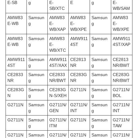
E-SB
g
E-
E
g
E-
SB/XTC
WB/SAM
AMW83
Samsun
AMW83
AMW83
Samsun
AMW83
E-WB
g
E-
E-
g
E-
WB/XAP
WB/XPE
WB/XPE
AMW83
Samsun
AMW83
AMW911
Samsun
AMW911
E-WB
g
E-
4ST
g
4ST/XAP
WB/XTC
AMW911
Samsun
AMW911
CE2813
Samsun
CE2813
4ST
g
4ST/XAX
NR
g
NR/BWT
CE2833
Samsun
CE2833
CE283G
Samsun
CE283G
NR
g
NR/BWT
NR
g
NR/BWT
CE283G
Samsun
CE283G
G2711N
Samsun
G2711N/
N
g
N-S/XEH
g
BOL
G2711N
Samsun
G2711N/
G2711N/
Samsun
G2711N/
g
GEN
INT
g
INT
G2711N
Samsun
G2711N/
G2711N
Samsun
G2711N/
g
ITM
g
TAW
G2711N
Samsun
G2711N/
G2711N
Samsun
G2711N/