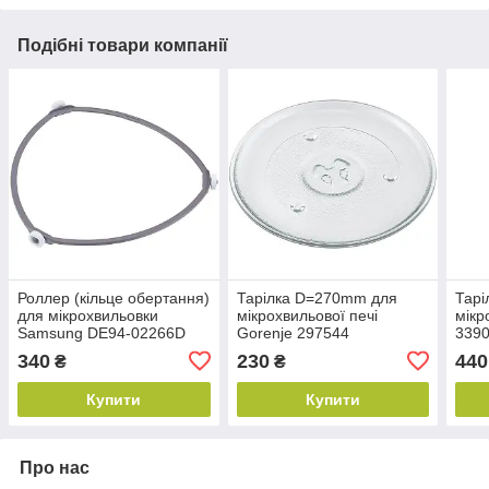
Подібні товари компанії
Роллер (кільце обертання)
Тарілка D=270mm для
Тарі
для мікрохвильовки
мікрохвильової печі
мікр
Samsung DE94-02266D
Gorenje 297544
339
(універсальна)
(уні
340
230
440
₴
₴
Купити
Купити
Про нас