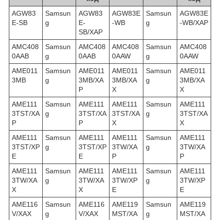
AGW83
Samsun
AGW83
AGW83E
Samsun
AGW83E
E-SB
g
E-
-WB
g
-WB/XAP
SB/XAP
AMC408
Samsun
AMC408
AMC408
Samsun
AMC408
0AAB
g
0AAB
0AAW
g
0AAW
AME011
Samsun
AME011
AME011
Samsun
AME011
3MB
g
3MB/XA
3MB/XA
g
3MB/XA
P
X
X
AME111
Samsun
AME111
AME111
Samsun
AME111
3TST/XA
g
3TST/XA
3TST/XA
g
3TST/XA
P
P
X
X
AME111
Samsun
AME111
AME111
Samsun
AME111
3TST/XP
g
3TST/XP
3TW/XA
g
3TW/XA
E
E
P
P
AME111
Samsun
AME111
AME111
Samsun
AME111
3TW/XA
g
3TW/XA
3TW/XP
g
3TW/XP
X
X
E
E
AME116
Samsun
AME116
AME119
Samsun
AME119
V/XAX
g
V/XAX
MST/XA
g
MST/XA