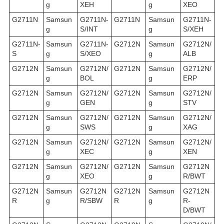
g
XEH
g
XEO
G2711N
Samsun
G2711N-
G2711N
Samsun
G2711N-
g
S/INT
g
S/XEH
G2711N-
Samsun
G2711N-
G2712N
Samsun
G2712N/
S
g
S/XEO
g
ALB
G2712N
Samsun
G2712N/
G2712N
Samsun
G2712N/
g
BOL
g
ERP
G2712N
Samsun
G2712N/
G2712N
Samsun
G2712N/
g
GEN
g
STV
G2712N
Samsun
G2712N/
G2712N
Samsun
G2712N/
g
SWS
g
XAG
G2712N
Samsun
G2712N/
G2712N
Samsun
G2712N/
g
XEC
g
XEN
G2712N
Samsun
G2712N/
G2712N
Samsun
G2712N
g
XEO
g
R/BWT
G2712N
Samsun
G2712N
G2712N
Samsun
G2712N
R
g
R/SBW
R
g
R-
D/BWT