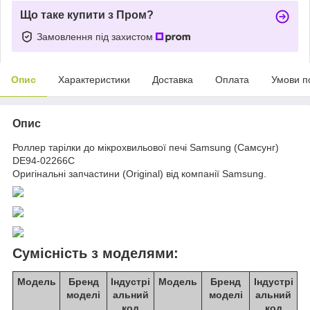
Що таке купити з Пром?
Замовлення під захистом
Опис
Характеристики
Доставка
Оплата
Умови п
Опис
Роллер тарілки до мікрохвильової печі Samsung (Самсунг)
DE94-02266C
Оригінальні запчастини (Original) від компанії Samsung.
Сумісність з моделями:
Модель
Бренд
Індустрі
Модель
Бренд
Індустрі
моделі
альний
моделі
альний
код
код