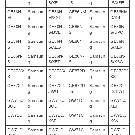
g
B/XEU
-S
g
-S/XSE
GE86N
Samsun
GE86N
GE86NM
Samsun
GE86NM
M
g
M/XST
D
g
D/XST
GE86N
Samsun
GE86N-
GE86N-
Samsun
GE86N-
g
S/BOL
S
g
S/UPC
GE86N-
Samsun
GE86N-
GE86N
Samsun
GE86N-
S
g
S/XEG
g
S/XEN
GE86N-
Samsun
GE86N-
GE86N-
Samsun
GE86N-
S
g
S/XET
S
g
S/XSG
GE872/X
Samsun
GE872/X
GE872D
Samsun
GE872D/
ST
g
ST
g
XST
GE872R
Samsun
GE872R
GE872R
Samsun
GE872R
g
/BWT
-S
g
-S/BWT
GW71C/
Samsun
GW71C/
GW71C
Samsun
GW71C/
BOL
g
BOL
g
XEH
GW71C
Samsun
GW71C/
GW71C
Samsun
GW71C/
g
XSE
g
XSV
GW71C-
Samsun
GW71C-
GW71C
Samsun
GW71C-