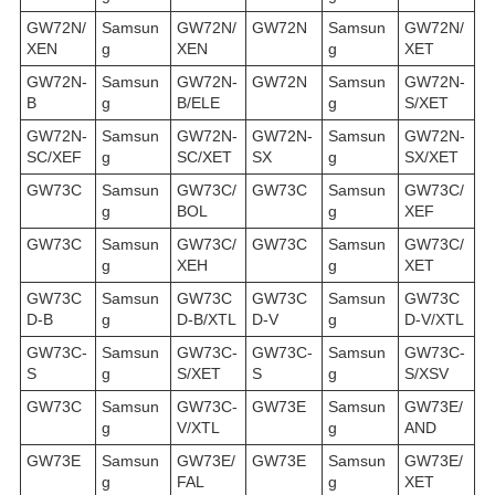
GW72N/
Samsun
GW72N/
GW72N
Samsun
GW72N/
XEN
g
XEN
g
XET
GW72N-
Samsun
GW72N-
GW72N
Samsun
GW72N-
B
g
B/ELE
g
S/XET
GW72N-
Samsun
GW72N-
GW72N-
Samsun
GW72N-
SC/XEF
g
SC/XET
SX
g
SX/XET
GW73C
Samsun
GW73C/
GW73C
Samsun
GW73C/
g
BOL
g
XEF
GW73C
Samsun
GW73C/
GW73C
Samsun
GW73C/
g
XEH
g
XET
GW73C
Samsun
GW73C
GW73C
Samsun
GW73C
D-B
g
D-B/XTL
D-V
g
D-V/XTL
GW73C-
Samsun
GW73C-
GW73C-
Samsun
GW73C-
S
g
S/XET
S
g
S/XSV
GW73C
Samsun
GW73C-
GW73E
Samsun
GW73E/
g
V/XTL
g
AND
GW73E
Samsun
GW73E/
GW73E
Samsun
GW73E/
g
FAL
g
XET