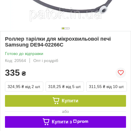
Роллер тарілки для мікрохвильової печі
Samsung DE94-02266C
Готово до відправки
Код: 20564
Опт і роздріб
335
₴
324,95 ₴
від 2 шт.
318,25 ₴
від 5 шт.
311,55 ₴
від 10 шт.
Купити
або
Купити з