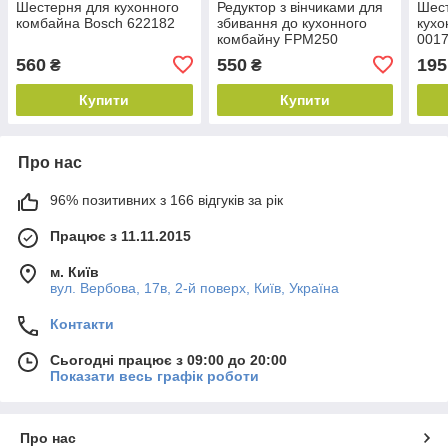
Шестерня для кухонного
Редуктор з вінчиками для
Шест
комбайна Bosch 622182
збивання до кухонного
кухо
комбайну FPМ250
001
Kenwood KW714991
560
550
195
₴
₴
Купити
Купити
Про нас
96% позитивних з 166 відгуків за рік
Працює з 11.11.2015
м. Київ
вул. Вербова, 17в, 2-й поверх, Київ, Україна
Контакти
Сьогодні працює з 09:00 до 20:00
Показати весь графік роботи
Про нас