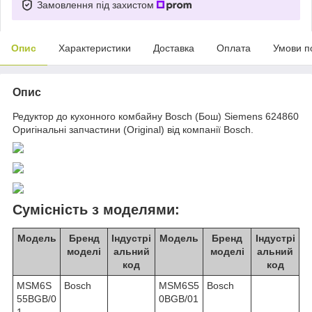
Замовлення під захистом
Опис
Характеристики
Доставка
Оплата
Умови п
Опис
Редуктор до кухонного комбайну Bosch (Бош) Siemens 624860
Оригінальні запчастини (Original) від компанії Bosch.
Сумісність з моделями:
Модель
Бренд
Індустрі
Модель
Бренд
Індустрі
моделі
альний
моделі
альний
код
код
MSM6S
Bosch
MSM6S5
Bosch
55BGB/0
0BGB/01