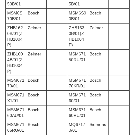
50B/01
5B/01
MSM6S
Bosch
MSM6S9
Bosch
70B/01
0B/01
ZHB162
Zelmer
ZHB163
Zelmer
0B/01(Z
0B/01(Z
HB1004
HB1004
P)
P)
ZHB160
Zelmer
MSM671
Bosch
4B/01(Z
50RU/01
HB1004
P)
MSM671
Bosch
MSM671
Bosch
70/01
70KR/01
MSM671
Bosch
MSM671
Bosch
X1/01
60/01
MSM671
Bosch
MSM671
Bosch
60AU/01
60RU/01
MSM671
Bosch
MQ6717
Siemens
65RU/01
0/01