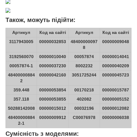
Також, можуть підійти:
Артикул
Код на сайті
Артикул
Код на сайті
3117943005
00000032853
48400000097
00000009048
8
3192560070
00000010040
00057874
00000014041
00057874-1
00000037230
8002232
00000040209
48400000884
00000042160
3051725244
00000045723
2
359.448
00000053854
00170218
00000015787
357.118
00000053855
402082
00000005152
50288142008
00000015012
00032196
00000012082
48400000884
00000009912
C00076978
00000006038
2-1
Сумісність з моделями: