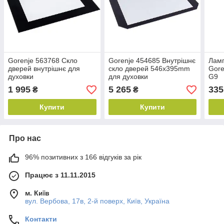
Gorenje 563768 Скло
Gorenje 454685 Внутрішнє
Ламп
дверей внутрішнє для
скло дверей 546x395mm
Gore
духовки
для духовки
G9
1 995
5 265
335
₴
₴
Купити
Купити
Про нас
96% позитивних з 166 відгуків за рік
Працює з 11.11.2015
м. Київ
вул. Вербова, 17в, 2-й поверх, Київ, Україна
Контакти