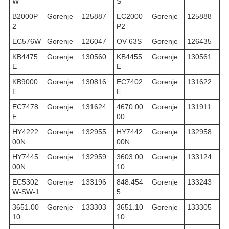
W
S
B2000P
Gorenje
125887
EC2000
Gorenje
125888
2
P2
EC576W
Gorenje
126047
OV-63S
Gorenje
126435
KB4475
Gorenje
130560
KB4455
Gorenje
130561
E
E
KB9000
Gorenje
130816
EC7402
Gorenje
131622
E
E
EC7478
Gorenje
131624
4670.00
Gorenje
131911
E
00
HY4222
Gorenje
132955
HY7442
Gorenje
132958
00N
00N
HY7445
Gorenje
132959
3603.00
Gorenje
133124
00N
10
EC5302
Gorenje
133196
848.454
Gorenje
133243
W-SW-1
5
3651.00
Gorenje
133303
3651.10
Gorenje
133305
10
10