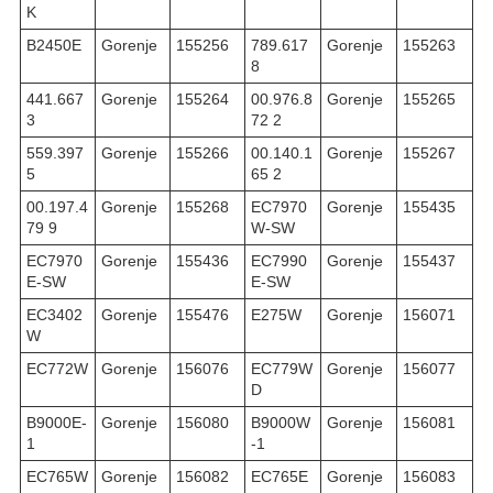
K
B2450E
Gorenje
155256
789.617
Gorenje
155263
8
441.667
Gorenje
155264
00.976.8
Gorenje
155265
3
72 2
559.397
Gorenje
155266
00.140.1
Gorenje
155267
5
65 2
00.197.4
Gorenje
155268
EC7970
Gorenje
155435
79 9
W-SW
EC7970
Gorenje
155436
EC7990
Gorenje
155437
E-SW
E-SW
EC3402
Gorenje
155476
E275W
Gorenje
156071
W
EC772W
Gorenje
156076
EC779W
Gorenje
156077
D
B9000E-
Gorenje
156080
B9000W
Gorenje
156081
1
-1
EC765W
Gorenje
156082
EC765E
Gorenje
156083