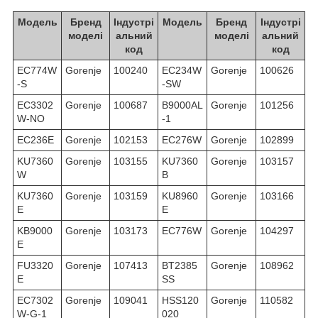
Модель
Бренд
Індустрі
Модель
Бренд
Індустрі
моделі
альний
моделі
альний
код
код
EC774W
Gorenje
100240
EC234W
Gorenje
100626
-S
-SW
EC3302
Gorenje
100687
B9000AL
Gorenje
101256
W-NO
-1
EC236E
Gorenje
102153
EC276W
Gorenje
102899
KU7360
Gorenje
103155
KU7360
Gorenje
103157
W
B
KU7360
Gorenje
103159
KU8960
Gorenje
103166
E
E
KB9000
Gorenje
103173
EC776W
Gorenje
104297
E
FU3320
Gorenje
107413
BT2385
Gorenje
108962
E
SS
EC7302
Gorenje
109041
HSS120
Gorenje
110582
W-G-1
020