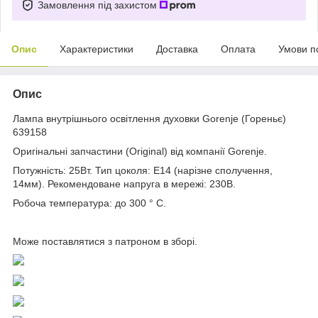
Замовлення під захистом
Опис
Характеристики
Доставка
Оплата
Умови п
Опис
Лампа внутрішнього освітлення духовки Gorenje (Гореньє)
639158
Оригінальні запчастини (Original) від компанії Gorenje.
Потужність: 25Вт. Тип цоколя: Е14 (нарізне сполучення,
14мм). Рекомендоване напруга в мережі: 230В.
Робоча температура: до 300 ° C.
Може поставлятися з патроном в зборі.