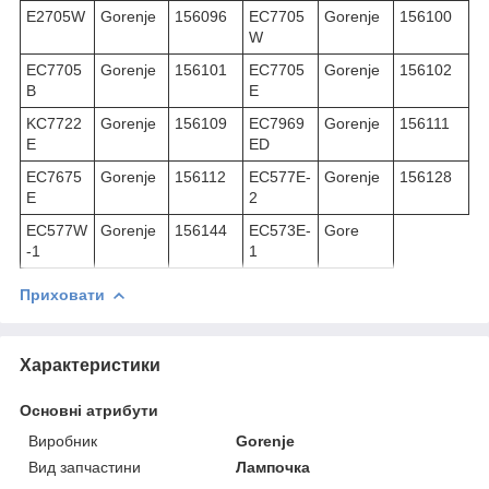
E2705W
Gorenje
156096
EC7705
Gorenje
156100
W
EC7705
Gorenje
156101
EC7705
Gorenje
156102
B
E
KC7722
Gorenje
156109
EC7969
Gorenje
156111
E
ED
EC7675
Gorenje
156112
EC577E-
Gorenje
156128
E
2
EC577W
Gorenje
156144
EC573E-
Gore
-1
1
Приховати
Характеристики
Основні атрибути
Виробник
Gorenje
Вид запчастини
Лампочка