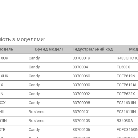
ість з моделями:
одель
Бренд моделі
Індустріальний код
Мод
3XUK
Candy
33700019
R433GHCR
Candy
33700041
FL503X
2XUK
Candy
33700060
FOFP612N
2X
Candy
33700090
FOFP612AL
2N
Candy
33700092
FOFP622X
5CX
Candy
33700098
FC31631IN
NIL
Rosieres
33700101
FC31611IN
61IN
Rosieres
33700103
R3403SA
3TE
Candy
33700106
FOFC3163I