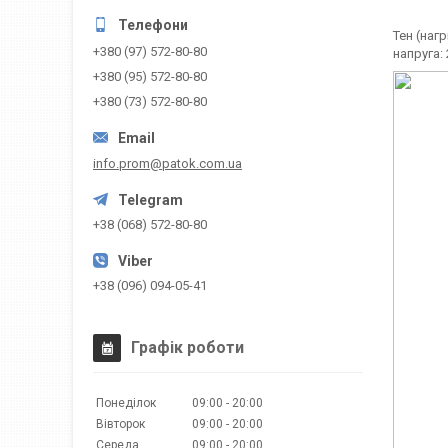
Тен (наг
+380 (97) 572-80-80
напруга:
+380 (95) 572-80-80
+380 (73) 572-80-80
info.prom@patok.com.ua
+38 (068) 572-80-80
+38 (096) 094-05-41
Графік роботи
Понеділок
09:00
20:00
Вівторок
09:00
20:00
Середа
09:00
20:00