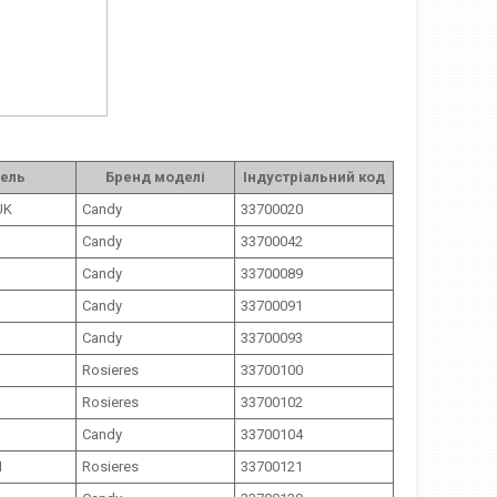
ель
Бренд моделі
Індустріальний код
UK
Candy
33700020
Candy
33700042
Candy
33700089
Candy
33700091
Candy
33700093
Rosieres
33700100
Rosieres
33700102
Candy
33700104
N
Rosieres
33700121