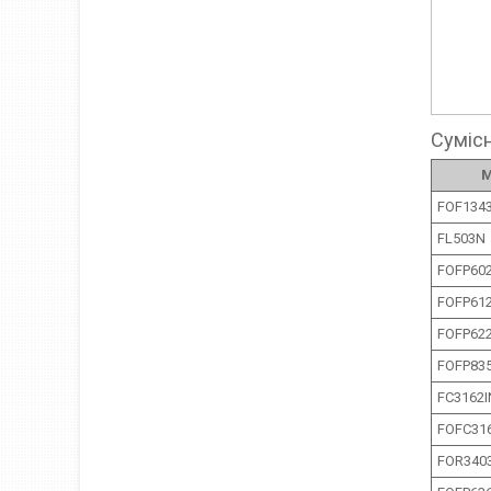
Сумісн
М
FOF134
FL503N
FOFP60
FOFP61
FOFP62
FOFP83
FC3162I
FOFC31
FOR340