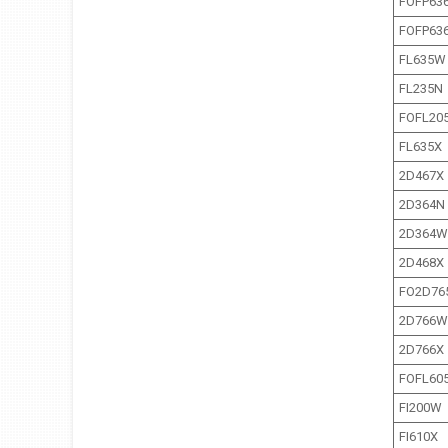
FOFP63
FOFP63
FL635W
FL235N
FOFL20
FL635X
2D467X
2D364N
2D364W
2D468X
FO2D76
2D766W
2D766X
FOFL60
FI200W
FI610X