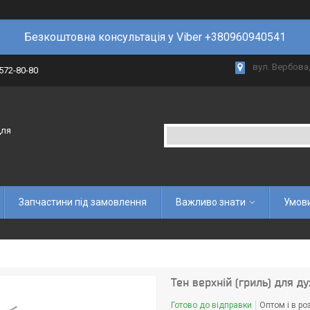
Безкоштовна консультація у Viber +380960940541
вул. Вербова,
 572-80-80
для
Запчастини під замовлення
Важливо знати
Умови
Тен верхній (гриль) для 
Готово до відправки
Оптом і в ро