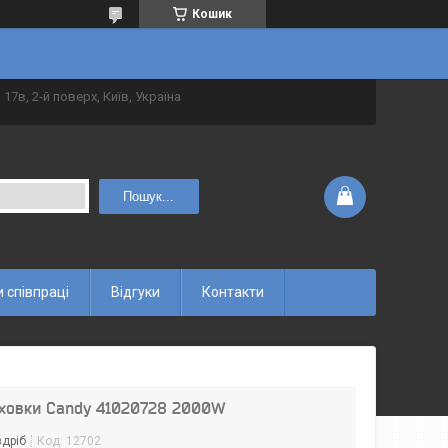
Кошик
 17в, 2-й поверх, Київ, Україна
Пошук...
 співпраці
Відгуки
Контакти
духовки Candy 41020728 2000W
здріб
Код:
12702