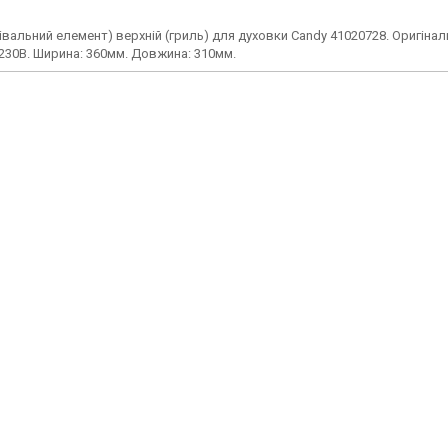
рівальний елемент) верхній (гриль) для духовки Candy 41020728. Оригіналь
 230В. Ширина: 360мм. Довжина: 310мм.