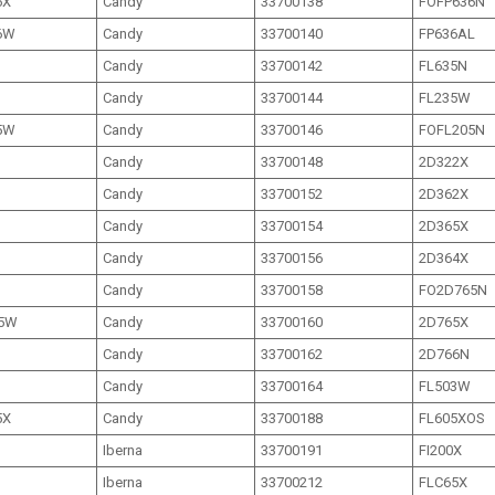
6X
Candy
33700138
FOFP636N
6W
Candy
33700140
FP636AL
Candy
33700142
FL635N
Candy
33700144
FL235W
5W
Candy
33700146
FOFL205N
Candy
33700148
2D322X
Candy
33700152
2D362X
Candy
33700154
2D365X
Candy
33700156
2D364X
Candy
33700158
FO2D765N
5W
Candy
33700160
2D765X
Candy
33700162
2D766N
Candy
33700164
FL503W
5X
Candy
33700188
FL605XOS
Iberna
33700191
FI200X
Iberna
33700212
FLC65X