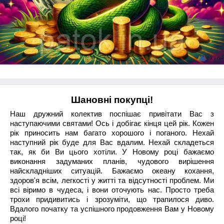
Шановні покупці!
Наш дружний колектив поспішає привітати Вас з
наступаючими святами! Ось і добігає кінця цей рік. Кожен
рік приносить нам багато хорошого і поганого. Нехай
наступний рік буде для Вас вдалим. Нехай складеться
так, як би Ви цього хотіли. У Новому році бажаємо
виконання задуманих планів, чудового вирішення
найскладніших ситуацій. Бажаємо океану кохання,
здоров'я всім, легкості у житті та відсутності проблем. Ми
всі віримо в чудеса, і вони оточують нас. Просто треба
трохи придивитись і зрозуміти, що трапилося диво.
Вдалого початку та успішного продовження Вам у Новому
році!