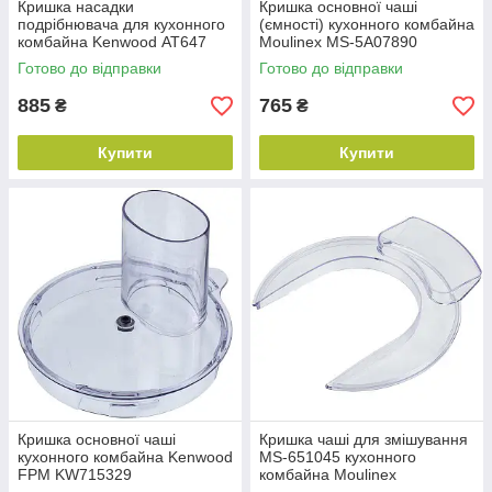
Кришка насадки
Кришка основної чаші
подрібнювача для кухонного
(ємності) кухонного комбайна
комбайна Kenwood АТ647
Moulinex MS-5A07890
KW714235
Готово до відправки
Готово до відправки
885
765
₴
₴
Купити
Купити
Кришка основної чаші
Кришка чаші для змішування
кухонного комбайна Kenwood
MS-651045 кухонного
FPM KW715329
комбайна Moulinex