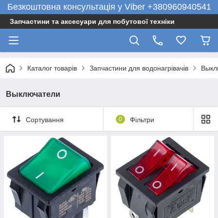
Безкоштовна консультація у Viber +380960940541
Запчастини та аксесуари для побутової техніки
Каталог товарів
Запчастини для водонагрівачів
Выкл
Выключатели
Сортування
0
Фільтри