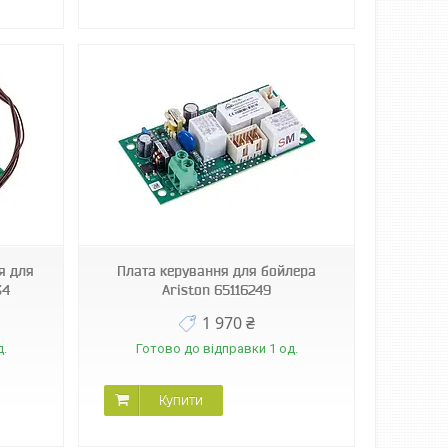
ня для
Плата керування для бойлера
34
Ariston 65116249
1 970 ₴
д.
Готово до відправки 1 од.
Купити