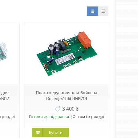
 для
Плата керування для бойлера
56117
Gorenje/Tiki 800718
3 400 ₴
в роздріб
Готово до відправки
Оптом і в роздріб
Купити