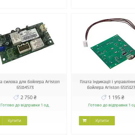
41965
39125
а силова для бойлера Ariston
Плата індикації і управлін
65114573
бойлера Ariston 651512
2 750 ₴
1 195 ₴
Готово до відправки 1 од.
Готово до відправки 1 о
Купити
Купити