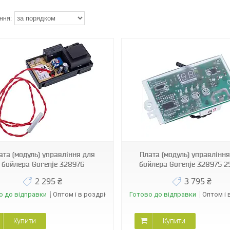
07846
45825
ата (модуль) управління для
Плата (модуль) управління
бойлера Gorenje 328976
бойлера Gorenje 328975 2
2 295 ₴
3 795 ₴
о до відправки
Оптом і в роздріб
Готово до відправки
Оптом і 
Купити
Купити