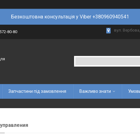
Безкоштовна консультація у Viber +380960940541
вул. Вербова,
 572-80-80
для
Запчастини під замовлення
Важливо знати
Умови
управления