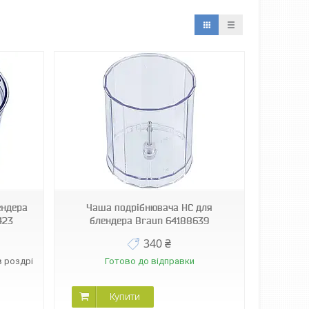
ендера
Чаша подрібнювача HC для
423
блендера Braun 64188639
340 ₴
в роздріб
Готово до відправки
Купити