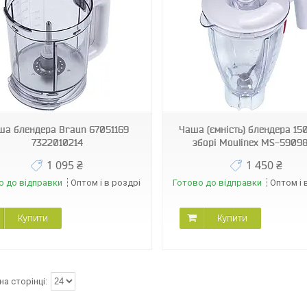
04095
36689
ша блендера Braun 67051169
Чаша (ємність) блендера 15
7322010214
зборі Moulinex MS-5909
1 095 ₴
1 450 ₴
о до відправки
Оптом і в роздріб
Готово до відправки
Оптом і 
Купити
Купити