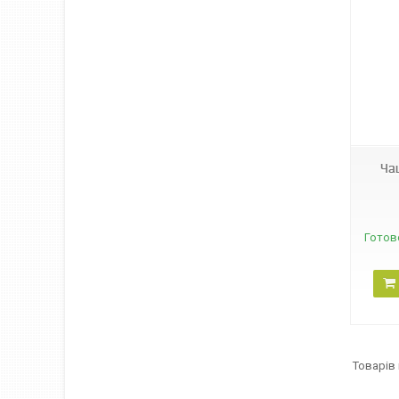
01209
Ча
Готов