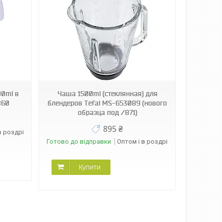
00ml в
Чаша 1500ml (стеклянная) для
860
блендеров Tefal MS-653089 (нового
образца под /871)
895 ₴
в роздріб
Готово до відправки
Оптом і в роздріб
Купити