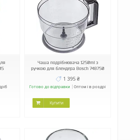
для
Чаша подрібнювача 1250ml з
45
ручкою для блендера Bosch 748750
1 395 ₴
дріб
Готово до відправки
Оптом і в роздріб
Купити