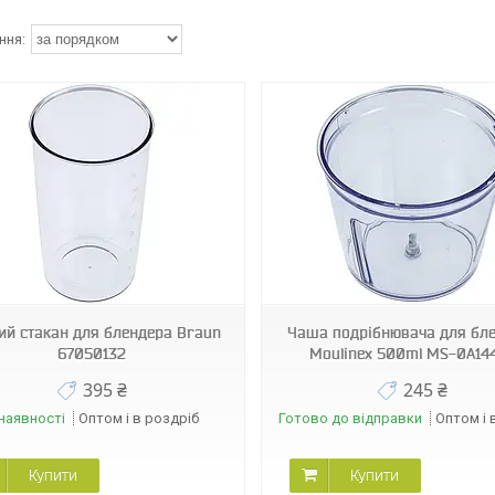
06346
07010
ий стакан для блендера Braun
Чаша подрібнювача для бл
67050132
Moulinex 500ml MS-0A14
395 ₴
245 ₴
наявності
Оптом і в роздріб
Готово до відправки
Оптом і 
Купити
Купити