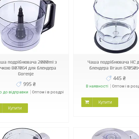
01966
14354
ша подрібнювача 2000ml з
Чаша подрібнювача HC 
учкою 807064 для блендера
блендера Braun 670501
Gorenje
445 ₴
995 ₴
В наявності
Оптом і в роз
о до відправки
Оптом і в роздріб
Купити
Купити