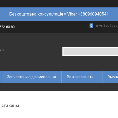
Безкоштовна консультація у Viber +380960940541
вул. Вербова,
 572-80-80
для
Запчастини під замовлення
Важливо знати
Умови
 стаканы