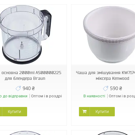
38216
38162
 основна 2000ml AS00000225
Чаша для змішування KW717
для блендера Braun
міксера Kenwood
940 ₴
590 ₴
о до відправки
Оптом і в роздріб
В наявності
Оптом і в роз
Купити
Купити