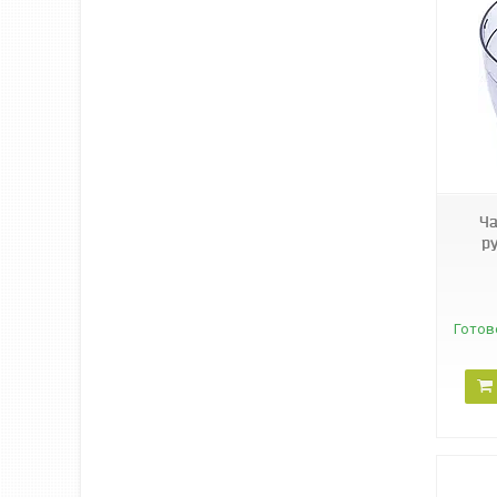
38709
Ча
р
Готов