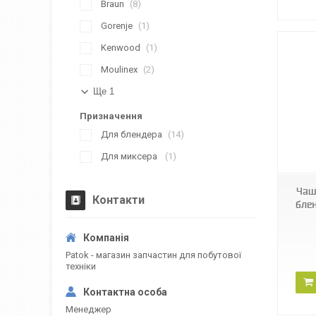
Braun
8
Gorenje
1
Kenwood
1
Moulinex
2
Ще 1
Призначення
Для блендера
14
07906
Для миксера
1
Чаш
Контакти
бле
Patok - магазин запчастин для побутової
техніки
Менеджер