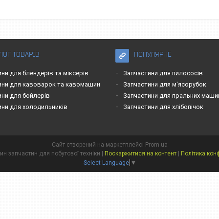
ЛОГ ТОВАРІВ
ПОПУЛЯРНЕ
ни для блендерів та міксерів
Запчастини для пилососів
ини для кавоварок та кавомашин
Запчастини для м'ясорубок
ини для бойлерів
Запчастини для пральних маши
ини для холодильників
Запчастини для хлібопічок
Сайт створений на маркетплейсі
Prom.ua
Patok - магазин запчастин для побутової техніки |
Поскаржитися на контент
|
Політика кон
Select Language
▼