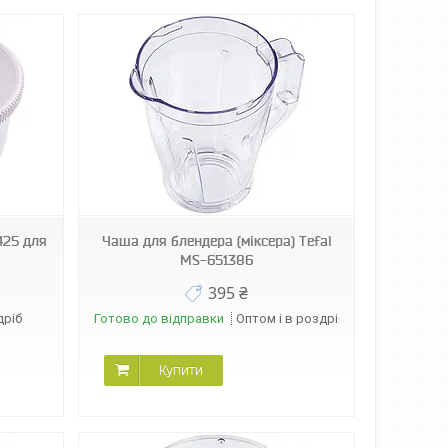
425 для
Чаша для блендера (міксера) Tefal
MS-651386
395 ₴
дріб
Готово до відправки
Оптом і в роздріб
Купити