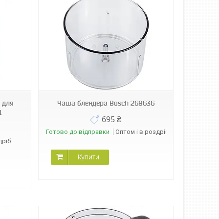
 для
Чаша блендера Bosch 268636
1
695 ₴
Готово до відправки
Оптом і в роздріб
дріб
Купити