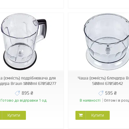
02360
41758
а (ємність) подрібнювача для
Чаша (ємність) блендера 
ндера Braun 1000ml 67050277
500ml 67050142
895 ₴
595 ₴
Готово до відправки 1 од.
В наявності
Оптом і в роз
Купити
Купити