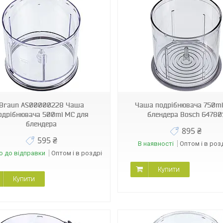
09251
09243
Braun AS00000228 Чаша
Чаша подрібнювача 750ml
одрібнювача 500ml MC для
блендера Bosch 64780
блендера
895 ₴
595 ₴
В наявності
Оптом і в роз
о до відправки
Оптом і в роздріб
Купити
Купити