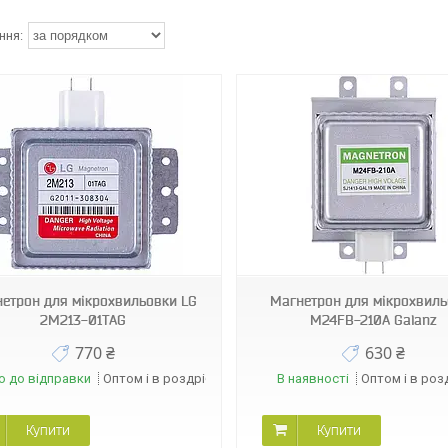
00062
етрон для мікрохвильовки LG
Магнетрон для мікрохвил
2M213-01TAG
M24FB-210A Galanz
770 ₴
630 ₴
о до відправки
Оптом і в роздріб
В наявності
Оптом і в роз
Купити
Купити