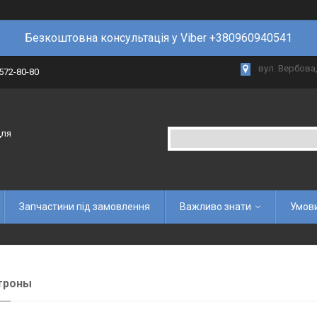
Безкоштовна консультація у Viber +380960940541
вул. Вербова,
 572-80-80
для
Запчастини під замовлення
Важливо знати
Умови
троны