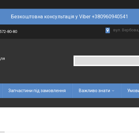
Безкоштовна консультація у Viber +380960940541
вул. Вербова,
 572-80-80
для
Запчастини під замовлення
Важливо знати
Умови