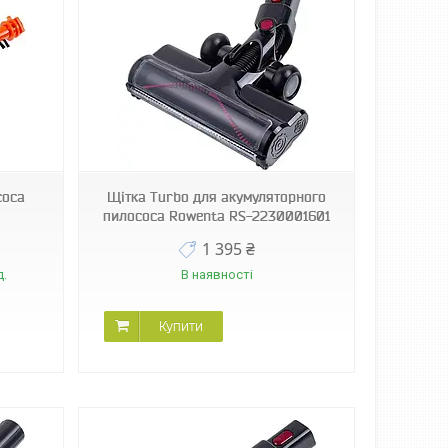
соса
Щітка Turbo для акумуляторного
пилососа Rowenta RS-2230001601
1 395 ₴
д.
В наявності
Купити