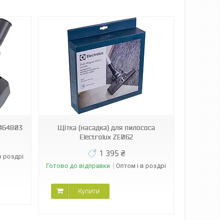
 464803
Щітка (насадка) для пилососа
Electrolux ZE062
1 395 ₴
в роздріб
Готово до відправки
Оптом і в роздріб
Купити