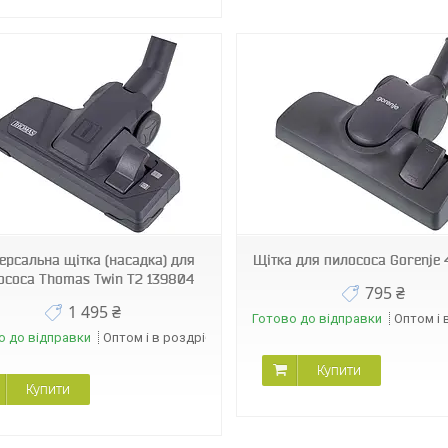
15601
12996
ерсальна щітка (насадка) для
Щітка для пилососа Gorenje
ососа Thomas Twin Т2 139804
795 ₴
1 495 ₴
Готово до відправки
Оптом і 
о до відправки
Оптом і в роздріб
Купити
Купити