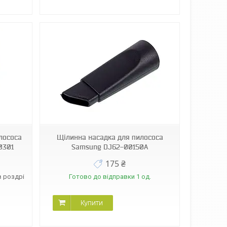
лососа
Щілинна насадка для пилососа
0301
Samsung DJ62-00150A
175 ₴
в роздріб
Готово до відправки 1 од.
Купити