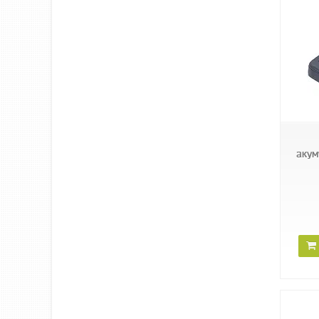
47682
акум