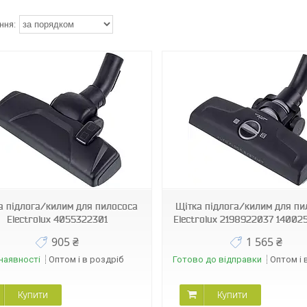
12609
12569
а підлога/килим для пилососа
Щітка підлога/килим для пи
Electrolux 4055322301
Electrolux 2198922037 14002
905 ₴
1 565 ₴
наявності
Оптом і в роздріб
Готово до відправки
Оптом і 
Купити
Купити