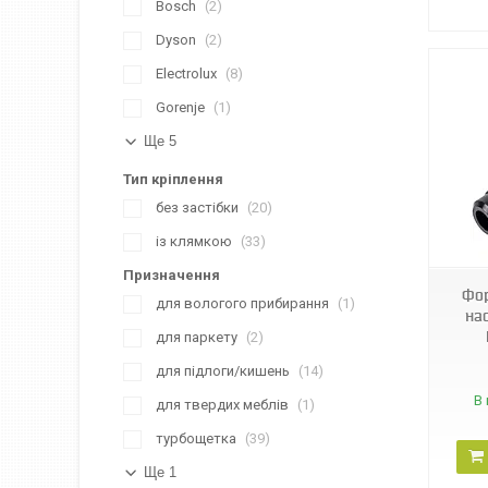
Bosch
2
Dyson
2
Electrolux
8
Gorenje
1
Ще 5
Тип кріплення
без застібки
20
07082
із клямкою
33
Призначення
Фо
для вологого прибирання
1
на
для паркету
2
для підлоги/кишень
14
В 
для твердих меблів
1
турбощетка
39
Ще 1