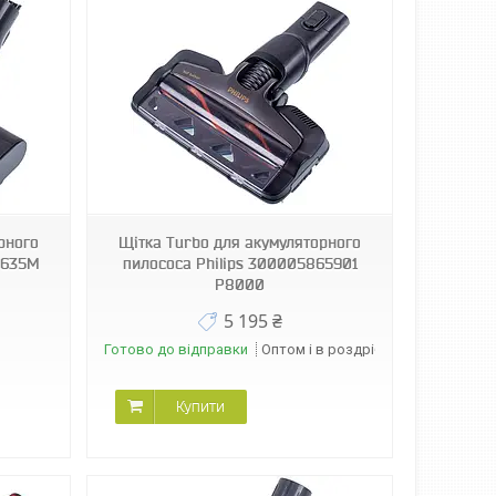
рного
Щітка Turbo для акумуляторного
2635M
пилососа Philips 300005865901
P8000
5 195 ₴
Готово до відправки
Оптом і в роздріб
Купити