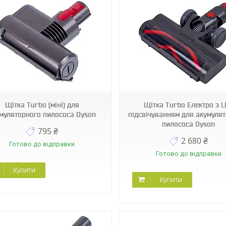
53391
47718
Щітка Turbo (міні) для
Щітка Turbo Електро з 
муляторного пилососа Dyson
підсвічуванням для акумуля
пилососа Dyson
795 ₴
2 680 ₴
Готово до відправки
Готово до відправки
Купити
Купити