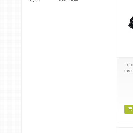
56802
Щіт
пило