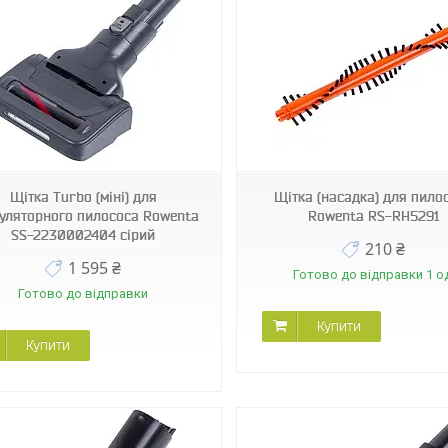
46520
45090
Щітка Turbo (міні) для
Щітка (насадка) для пило
уляторного пилососа Rowenta
Rowenta RS-RH5291
SS-2230002404 сірий
210 ₴
1 595 ₴
Готово до відправки 1 о
Готово до відправки
Купити
Купити