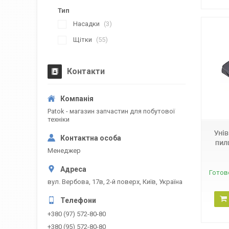
Тип
Насадки
3
Щітки
55
Контакти
05009
Patok - магазин запчастин для побутової
техніки
Унів
пил
Менеджер
Готов
вул. Вербова, 17в, 2-й поверх, Київ, Україна
+380 (97) 572-80-80
+380 (95) 572-80-80