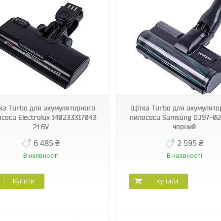
55981
56349
ка Turbo для акумуляторного
Щітка Turbo для акумулято
соса Electrolux 140233317043
пилососа Samsung DJ97-0
21.6V
чорний
6 485 ₴
2 595 ₴
В наявності
В наявності
Купити
Купити