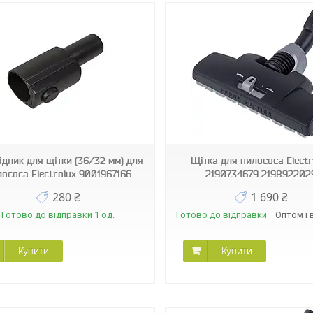
12565
03188
ідник для щітки (36/32 мм) для
Щітка для пилососа Electr
ососа Electrolux 9001967166
2190734679 219892202
280 ₴
1 690 ₴
Готово до відправки 1 од.
Готово до відправки
Оптом і 
Купити
Купити