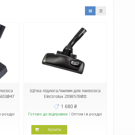
лососа
Щітка підлога/килим для пилососа
5651047
Electrolux 2198578011
1 680 ₴
в роздріб
Готово до відправки
Оптом і в роздріб
Купити