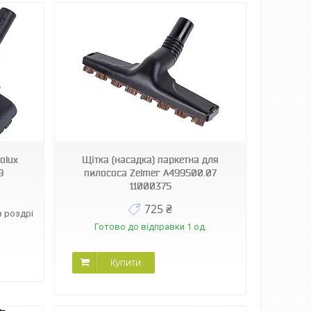
olux
Щітка (насадка) паркетна для
9
пилососа Zelmer A499500.07
11000375
725 ₴
в роздріб
Готово до відправки 1 од.
Купити