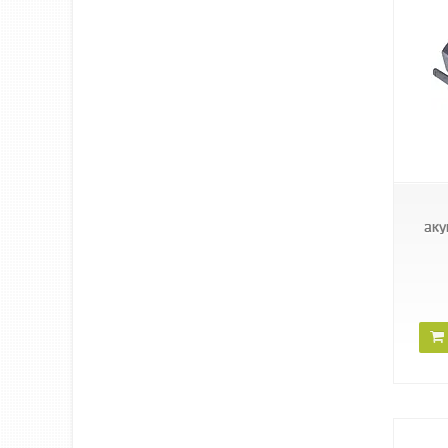
57078
аку