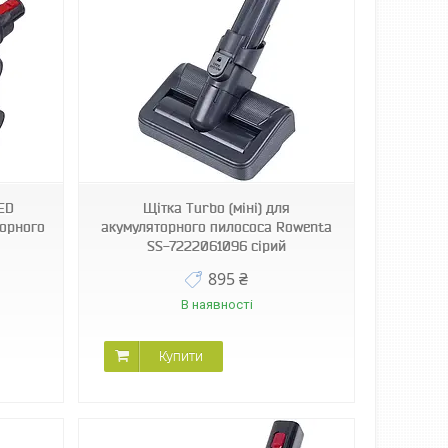
LED
Щітка Turbo (міні) для
торного
акумуляторного пилососа Rowenta
SS-7222061096 сірий
895 ₴
В наявності
Купити