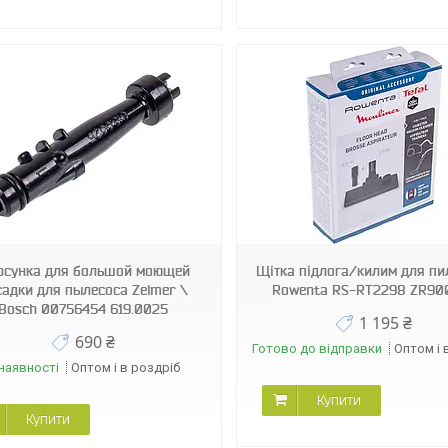
11617
08380
рсунка для большой моющей
Щітка підлога/килим для пи
садки для пылесоса Zelmer \
Rowenta RS-RT2298 ZR90
Bosch 00756454 619.0025
1 195 ₴
690 ₴
Готово до відправки
Оптом і 
наявності
Оптом і в роздріб
Купити
Купити