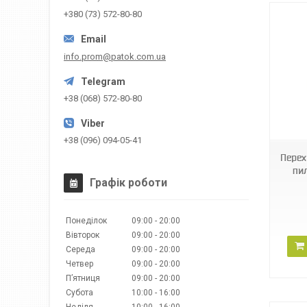
+380 (73) 572-80-80
info.prom@patok.com.ua
+38 (068) 572-80-80
17330
+38 (096) 094-05-41
Перех
пил
Графік роботи
Понеділок
09:00
20:00
Вівторок
09:00
20:00
Середа
09:00
20:00
Четвер
09:00
20:00
Пʼятниця
09:00
20:00
Субота
10:00
16:00
Неділя
10:00
16:00