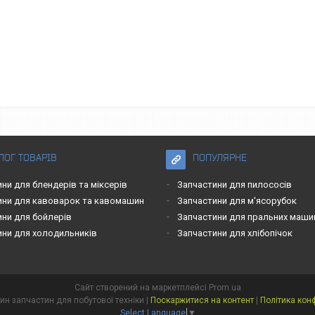
ЛОГ ТОВАРІВ
ПОПУЛЯРНЕ
ни для блендерів та міксерів
Запчастини для пилососів
ини для кавоварок та кавомашин
Запчастини для м'ясорубок
ини для бойлерів
Запчастини для пральних маши
ини для холодильників
Запчастини для хлібопічок
Сайт створений на маркетплейсі
Prom.ua
Patok - магазин запчастин для побутової техніки |
Поскаржитися на контент
|
Політика кон
Select Language
▼