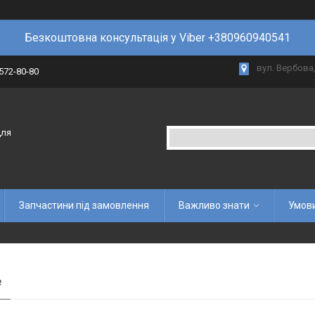
Безкоштовна консультація у Viber +380960940541
вул. Вербова,
 572-80-80
для
Запчастини під замовлення
Важливо знати
Умови
е