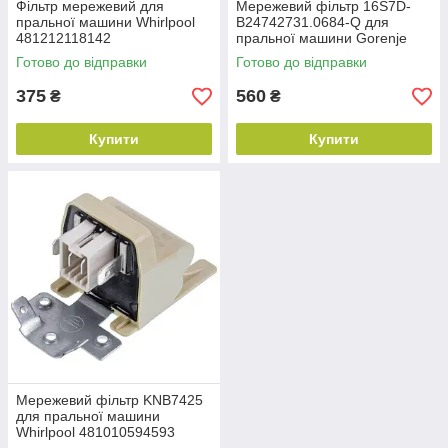
Фільтр мережевий для
Мережевий фільтр 16S7D-
пральної машини Whirlpool
B24742731.0684-Q для
481212118142
пральної машини Gorenje
267515
Готово до відправки
Готово до відправки
375
560
₴
₴
Купити
Купити
Мережевий фільтр KNB7425
для пральної машини
Whirlpool 481010594593