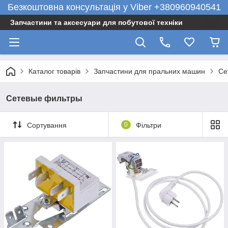
Безкоштовна консультація у Viber +380960940541
Запчастини та аксесуари для побутової техніки
Каталог товарів
Запчастини для пральних машин
Се
Сетевые фильтры
Сортування
0
Фільтри